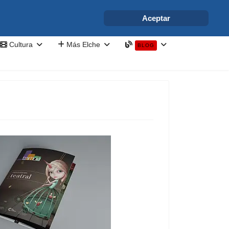
info@elchesemueve.com
Aceptar
Cultura
Más Elche
BLOG
a