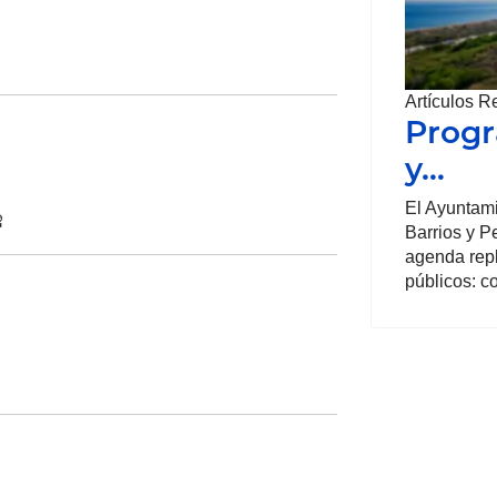
Artículos R
Progr
y…
El Ayuntami
️
Barrios y P
agenda repl
públicos: c