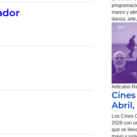
programació
ador
marzo y abr
danza, arte,
Artículos R
Cines
Abril
Los Cines O
2026 con un
que se llev
mayo y juni