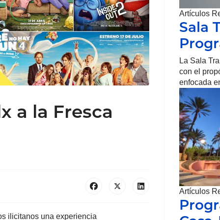
Artículos R
Sala 
Prog
La Sala Tr
con el prop
enfocada en
x a la Fresca
Artículos R
Progr
los ilicitanos una experiencia