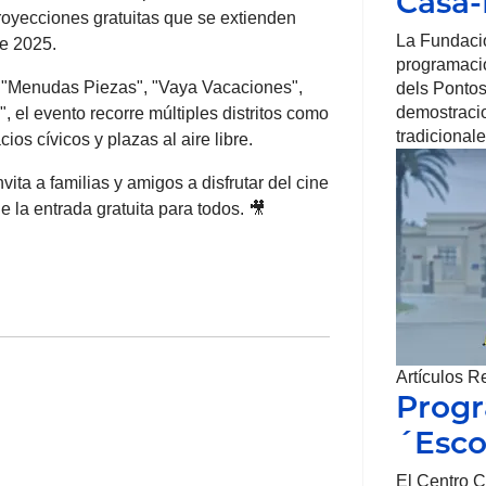
Casa
proyecciones gratuitas que se extienden
La Fundaci
de 2025.
programació
 "Menudas Piezas", "Vaya Vacaciones",
dels Pontos
demostracio
 el evento recorre múltiples distritos como
tradicionale
cios cívicos y plazas al aire libre.
vita a familias y amigos a disfrutar del cine
 la entrada gratuita para todos. 🎥
Artículos R
Prog
´Esco
El Centro C