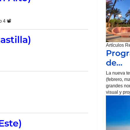
 4 📽️
astilla)
Artículos R
Progr
de…
La nueva t
(febrero, m
grandes no
visual y pr
Este)