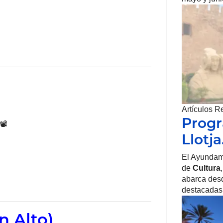
Artículos R
Progr
️
Llotj
El Ayundam
de
Cultura
abarca desd
destacadas
ón Alto)