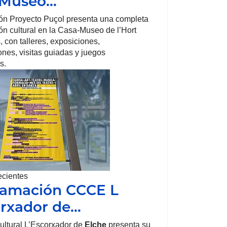
-Museo…
ón Proyecto Puçol presenta una completa
n cultural en la Casa-Museo de l’Hort
, con talleres, exposiciones,
nes, visitas guiadas y juegos
s.
ecientes
ramación CCCE L
rxador de…
ultural L’Escorxador de
Elche
presenta su