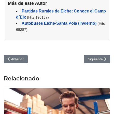
Más de este Autor
Partidas Rurales de Elche: Conoce el Camp
d´Elx
(Hits 196137)
Autobuses Elche-Santa Pola (Invierno)
(Hits
69287)
Artículo anterior: Adiós a la bañera: la tendencia que conquista l
Artículo siguien
Anterior
Siguiente
Relacionado