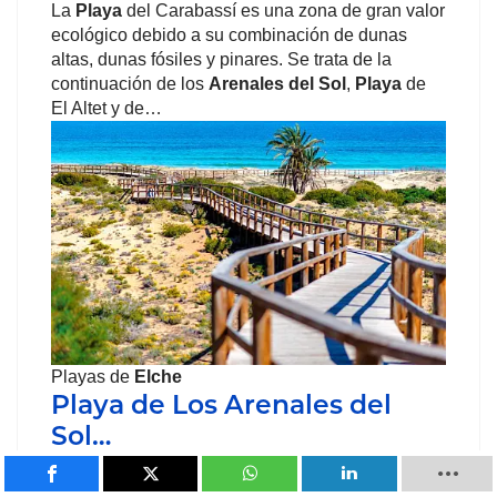
La
Playa
del Carabassí es una zona de gran valor
ecológico debido a su combinación de dunas
altas, dunas fósiles y pinares. Se trata de la
continuación de los
Arenales del Sol
,
Playa
de
El Altet y de…
Playas de
Elche
Playa de Los Arenales del
Sol…
Los
Arenales del Sol
se encuentra al Este del
término municipal de
Elche
y cuenta con una