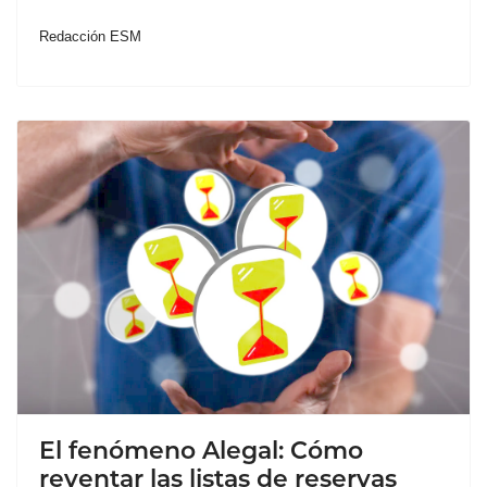
Redacción ESM
El fenómeno Alegal: Cómo
reventar las listas de reservas