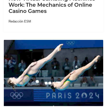
Work: The Mechanics of Online
Casino Games
Redacción ESM