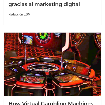
gracias al marketing digital
Redacción ESM
How Virtual Gambling Machines