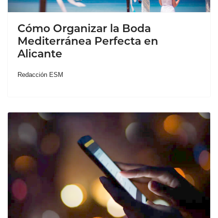
Cómo Organizar la Boda
Mediterránea Perfecta en
Alicante
Redacción ESM