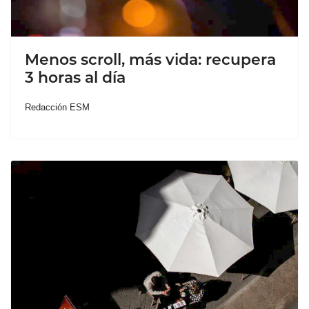
Menos scroll, más vida: recupera
3 horas al día
Redacción ESM