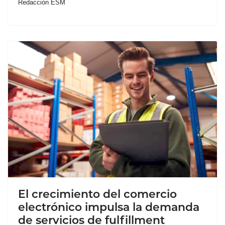
Redacción ESM
El crecimiento del comercio
electrónico impulsa la demanda
de servicios de fulfillment