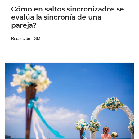
Cómo en saltos sincronizados se
evalúa la sincronía de una
pareja?
Redacción ESM