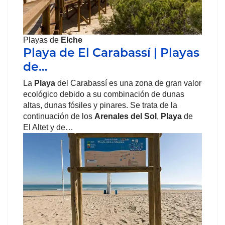
Playas de
Elche
Playa de El Carabassí | Playas
de…
La
Playa
del Carabassí es una zona de gran valor
ecológico debido a su combinación de dunas
altas, dunas fósiles y pinares. Se trata de la
continuación de los
Arenales del Sol
,
Playa
de
El Altet y de…