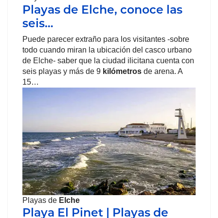
Playas de Elche, conoce las
seis…
Puede parecer extraño para los visitantes -sobre
todo cuando miran la ubicación del casco urbano
de Elche- saber que la ciudad ilicitana cuenta con
seis playas y más de 9
kilómetros
de arena. A
15…
Playas de
Elche
Playa El Pinet | Playas de