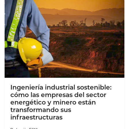
Ingeniería industrial sostenible:
cómo las empresas del sector
energético y minero están
transformando sus
infraestructuras