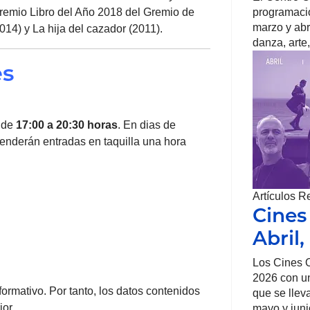
remio Libro del Año 2018 del Gremio de
programació
marzo y abr
014) y La hija del cazador (2011).
danza, arte,
es
 de
17:00 a 20:30 horas
. En dias de
venderán entradas en taquilla una hora
Artículos R
Cines
Abril
Los Cines O
2026 con un
ormativo. Por tanto, los datos contenidos
que se llev
or.
mayo y juni