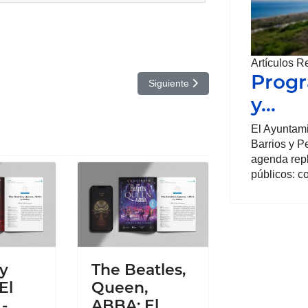
Artículos R
Progr
Gran Teatro Elche
Artículo siguiente: Una madre de pel
Siguiente
y…
El Ayuntami
Barrios y P
agenda repl
públicos: c
y
The Beatles,
El
Queen,
-
ABBA: El