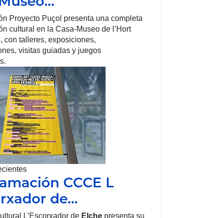
-Museo…
ón Proyecto Puçol presenta una completa
n cultural en la Casa-Museo de l’Hort
, con talleres, exposiciones,
nes, visitas guiadas y juegos
s.
ecientes
ramación CCCE L
rxador de…
ultural L’Escorxador de
Elche
presenta su