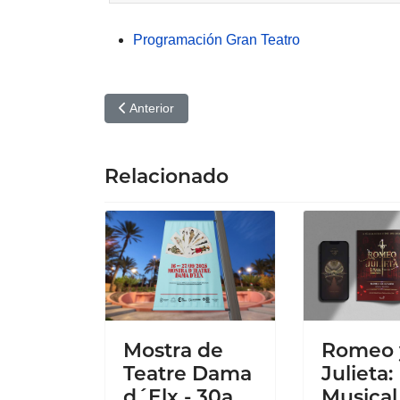
Programación Gran Teatro
Artículo anterior: De Mocedades a El Consorcio: 
Anterior
Relacionado
Mostra de
Romeo 
Teatre Dama
Julieta: 
d´Elx - 30a
Musical 