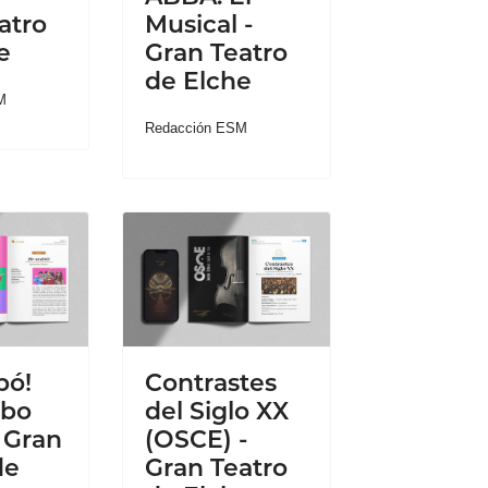
atro
Musical -
e
Gran Teatro
de Elche
M
Redacción ESM
bó!
Contrastes
ibo
del Siglo XX
- Gran
(OSCE) -
de
Gran Teatro