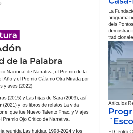
Casa
o
La Fundaci
programació
dels Pontos
demostracio
atura
tradicionale
 Adón
d de la Palabra
mio Nacional de Narrativa, el Premio de la
del Año y el Premio Cálamo Otra Mirada por
s y aves (2022).
as (2015) y Las hijas de Sara (2003), así
Artículos R
r
(2021) y los libros de relatos La vida
Prog
or el que fue Nuevo Talento Fnac, y Viajes
´Esco
l Premio Ojo Crítico de Narrativa.
ía reunida Las huidas. 1998-2024 y los
El Centro C