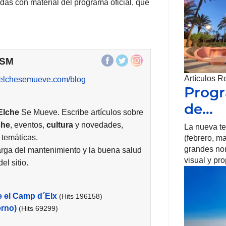
as con material del programa oficial, que
ESM
Artículos R
//elchesemueve.com/blog
Progr
de…
Elche
Se Mueve. Escribe artículos sobre
che
, eventos,
cultura
y novedades,
La nueva t
 temáticas.
(febrero, m
grandes no
rga del mantenimiento y la buena salud
visual y pr
el sitio.
e el Camp d´Elx
(Hits 196158)
erno)
(Hits 69299)