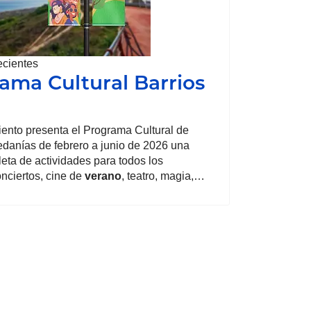
ecientes
ama Cultural Barrios
ícula: Gran Teatro Elche
ento presenta el Programa Cultural de
edanías de febrero a junio de 2026 una
eta de actividades para todos los
onciertos, cine de
verano
, teatro, magia,…