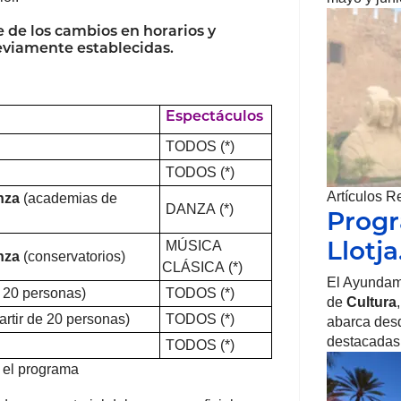
 de los cambios en horarios y
eviamente establecidas.
Espectáculos
TODOS (*)
TODOS (*)
Artículos R
anza
(academias de
DANZA (*)
Progr
Llotj
MÚSICA
anza
(conservatorios)
CLÁSICA (*)
El Ayundam
e 20 personas)
TODOS (*)
de
Cultura
artir de 20 personas)
TODOS (*)
abarca desd
destacadas
TODOS (*)
 el programa