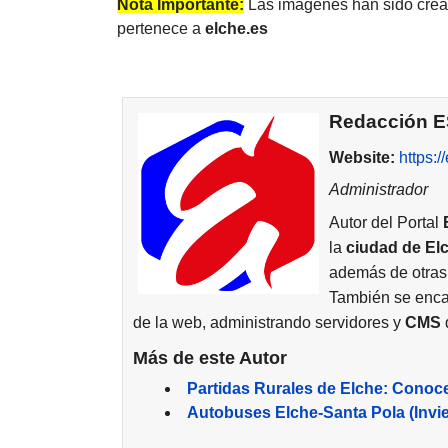
Nota Importante:
Las imágenes han sido cread
pertenece a
elche
.es
Redacción 
Website:
https:
Administrador
Autor del Portal
la
ciudad de
El
además de otras
También se enca
de la web, administrando servidores y
CMS
d
Más de este Autor
Partidas Rurales de Elche: Conoc
Autobuses Elche-Santa Pola (Invi