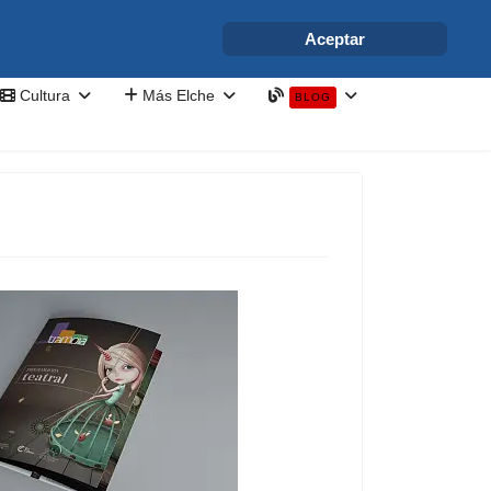
info@elchesemueve.com
Aceptar
Cultura
Más Elche
BLOG
a