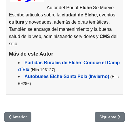
Autor del Portal
Elche
Se Mueve.
Escribe artículos sobre la
ciudad de
Elche
, eventos,
cultura
y novedades, además de otras temáticas.
También se encarga del mantenimiento y la buena
salud de la web, administrando servidores y
CMS
del
sitio.
Más de este Autor
Partidas Rurales de Elche: Conoce el Camp
d´Elx
(Hits 196127)
Autobuses Elche-Santa Pola (Invierno)
(Hits
69286)
Artículo anterior: Actividades Acuáticas Elche Otoño-Invierno 2024
Artículo siguient
Anterior
Siguiente