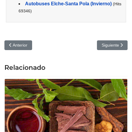
Autobuses Elche-Santa Pola (Invierno)
(Hits
69346)
Artículo anterior: ¿Dónde es mejor estudiar FP: MEDAC o Cesur?
Artículo siguien
Anterior
Siguiente
Relacionado