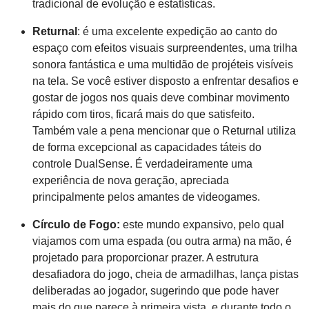
tradicional de evolução e estatísticas.
Returnal
: é uma excelente expedição ao canto do
espaço com efeitos visuais surpreendentes, uma trilha
sonora fantástica e uma multidão de projéteis visíveis
na tela. Se você estiver disposto a enfrentar desafios e
gostar de jogos nos quais deve combinar movimento
rápido com tiros, ficará mais do que satisfeito.
Também vale a pena mencionar que o Returnal utiliza
de forma excepcional as capacidades táteis do
controle DualSense. É verdadeiramente uma
experiência de nova geração, apreciada
principalmente pelos amantes de videogames.
Círculo de Fogo:
este mundo expansivo, pelo qual
viajamos com uma espada (ou outra arma) na mão, é
projetado para proporcionar prazer. A estrutura
desafiadora do jogo, cheia de armadilhas, lança pistas
deliberadas ao jogador, sugerindo que pode haver
mais do que parece à primeira vista, e durante todo o