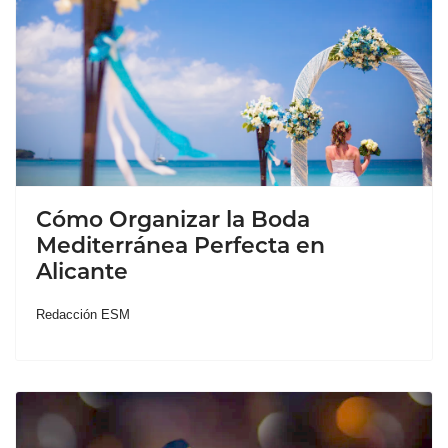
Cómo Organizar la Boda
Mediterránea Perfecta en
Alicante
Redacción ESM