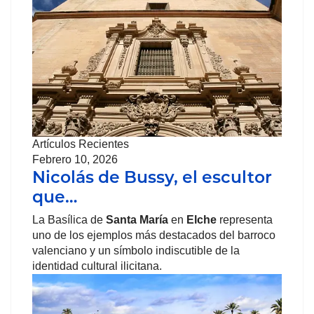
Artículos Recientes
Febrero 10, 2026
Nicolás de Bussy, el escultor
que…
La Basílica de
Santa María
en
Elche
representa
uno de los ejemplos más destacados del barroco
valenciano y un símbolo indiscutible de la
identidad cultural ilicitana.