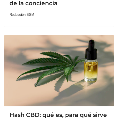
de la conciencia
Redacción ESM
Hash CBD: qué es, para qué sirve