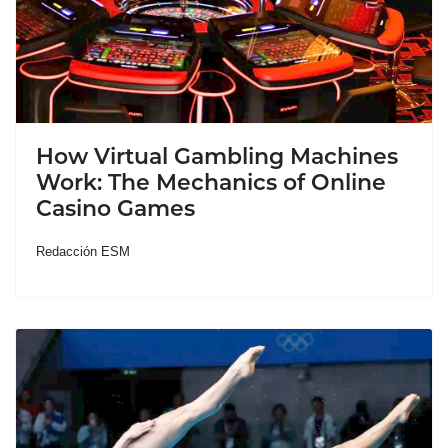
How Virtual Gambling Machines
Work: The Mechanics of Online
Casino Games
Redacción ESM