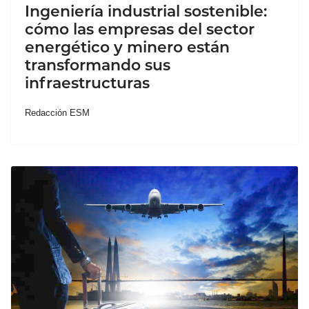
Ingeniería industrial sostenible:
cómo las empresas del sector
energético y minero están
transformando sus
infraestructuras
Redacción ESM