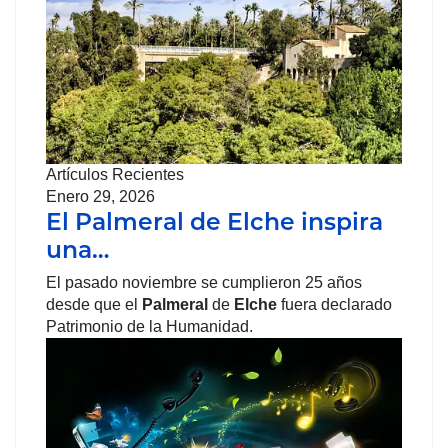
Artículos Recientes
Enero 29, 2026
El Palmeral de Elche inspira
una…
El pasado noviembre se cumplieron 25 años
desde que el
Palmeral
de
Elche
fuera declarado
Patrimonio de la Humanidad.