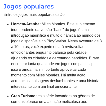
Jogos populares
Entre os jogos mais populares estão:
Homem-Aranha:
Miles Morales. Este suplemento
independente da versão "base" do jogo é uma
introdução magnífica e muito dinâmica ao mundo dos
jogos disponíveis no PlayStation. Nesta aventura de 8
a 10 horas, você experimentará reviravoltas
emocionantes enquanto balança pela cidade,
ajudando os cidadãos e derrotando bandidos. É raro
encontrar tanta qualidade em jogos compactos, por
isso é ainda mais importante aproveitar cada
momento com Miles Morales. Há muita ação,
acrobacias, paisagens deslumbrantes e uma história
interessante com um final emocionante.
Gran Turismo:
esta série inovadora no gênero de
corridas oferece uma atenção meticulosa aos