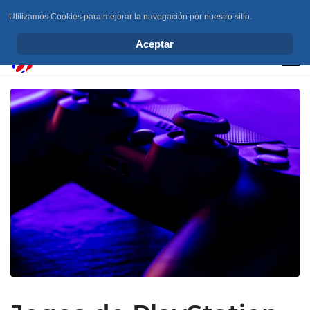
Utilizamos Cookies para mejorar la navegación por nuestro sitio.
info@elchesemueve.com
Aceptar