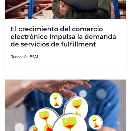
El crecimiento del comercio
electrónico impulsa la demanda
de servicios de fulfillment
Redacción ESM