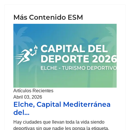
Más Contenido ESM
Artículos Recientes
Abril 03, 2026
Elche, Capital Mediterránea
del…
Hay ciudades que llevan toda la vida siendo
deportivas sin que nadie les ponga la etiqueta.