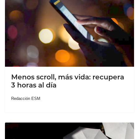
Menos scroll, más vida: recupera
3 horas al día
Redacción ESM