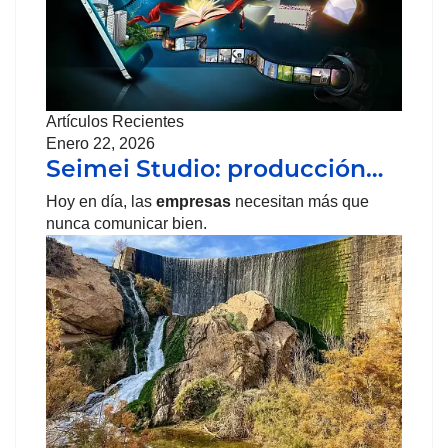
Artículos Recientes
Enero 22, 2026
Seimei Studio: producción…
Hoy en día, las
empresas
necesitan más que
nunca comunicar bien.