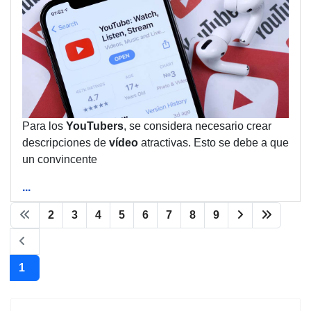
Para los
YouTubers
, se considera necesario crear
descripciones de
vídeo
atractivas. Esto se debe a que
un convincente
...
2
3
4
5
6
7
8
9
1