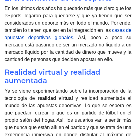
En los últimos dos años ha quedado más que claro que los
eSports llegaron para quedarse y que ya tienen que ser
considerados un deporte más en todo el mundo. Por ende,
también lo tienen que ser en la integración en las
casas de
apuestas deportivas globales
. Así, poco a poco su
mercado está pasando de ser un mercado no líquido a un
mercado líquido por la cantidad de dinero que mueve y la
cantidad de personas que deciden apostar en ello.
Realidad virtual y realidad
aumentada
Ya se viene experimentando sobre la incorporación de la
tecnología de
realidad virtual
y realidad aumentada al
mundo de las apuestas deportivas. Lo que se espera es
que puedan recrear lo que es un partido de fútbol en el
propio salón del hogar. Así, los usuarios van a sentir más
que nunca que están allí en el partido y que se trata de una
experiencia inmersiva en donde disfrutar al máximo de