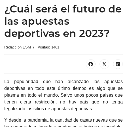
¿Cuál será el futuro de
las apuestas
deportivas en 2023?
Redacción ESM
Visitas: 1481
La popularidad que han alcanzado las apuestas
deportivas en todo este último tiempo es algo que se
plasma en todo el mundo. Salvo unos pocos países que
tienen cierta restricción, no hay país que no tenga
legalizado los sitios de apuestas deportivas.
Y desde la pandemia, la cantidad de casas nuevas que se
han generado y llegado a puntos estratégicos es increíble.