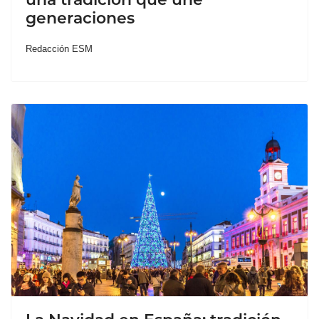
generaciones
Redacción ESM