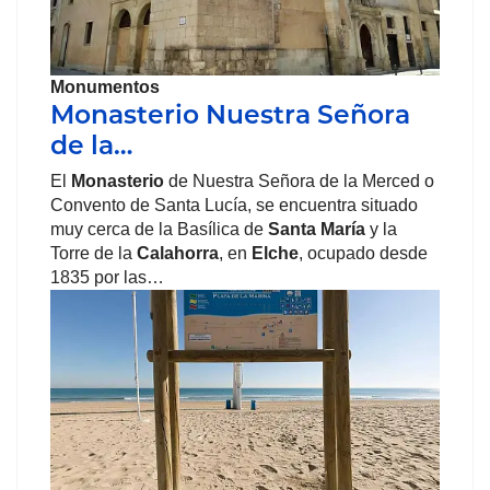
Monumentos
Monasterio Nuestra Señora
de la…
El
Monasterio
de Nuestra Señora de la Merced o
Convento de Santa Lucía, se encuentra situado
muy cerca de la Basílica de
Santa María
y la
Torre de la
Calahorra
, en
Elche
, ocupado desde
1835 por las…