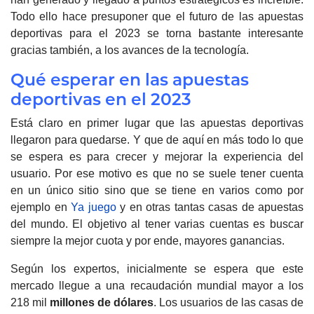
Todo ello hace presuponer que el futuro de las apuestas
deportivas para el 2023 se torna bastante interesante
gracias también, a los avances de la tecnología.
Qué esperar en las apuestas
deportivas en el 2023
Está claro en primer lugar que las apuestas deportivas
llegaron para quedarse. Y que de aquí en más todo lo que
se espera es para crecer y mejorar la experiencia del
usuario. Por ese motivo es que no se suele tener cuenta
en un único sitio sino que se tiene en varios como por
ejemplo en
Ya juego
y en otras tantas casas de apuestas
del mundo. El objetivo al tener varias cuentas es buscar
siempre la mejor cuota y por ende, mayores ganancias.
Según los expertos, inicialmente se espera que este
mercado llegue a una recaudación mundial mayor a los
218 mil
millones de dólares
. Los usuarios de las casas de