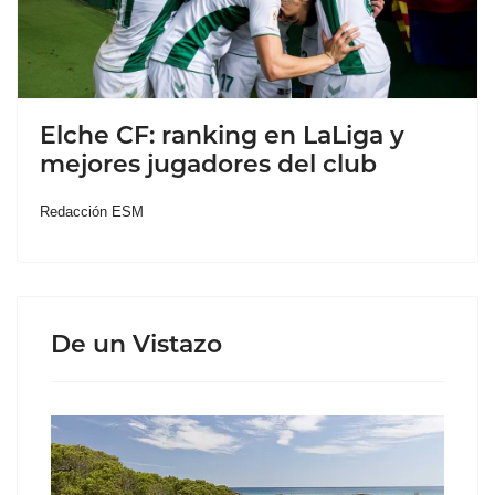
Elche CF: ranking en LaLiga y
mejores jugadores del club
Redacción ESM
De un Vistazo