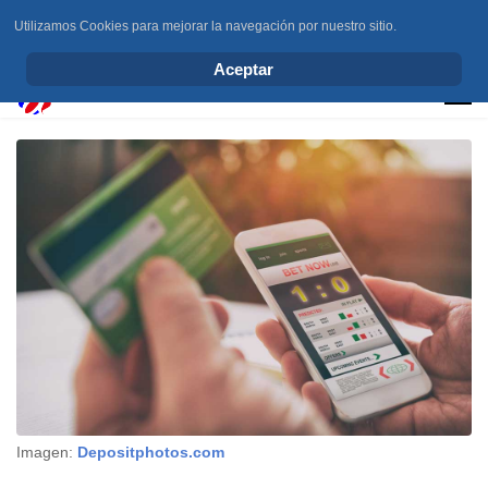
Utilizamos Cookies para mejorar la navegación por nuestro sitio.
info@elchesemueve.com
Aceptar
Imagen:
Depositphotos.com