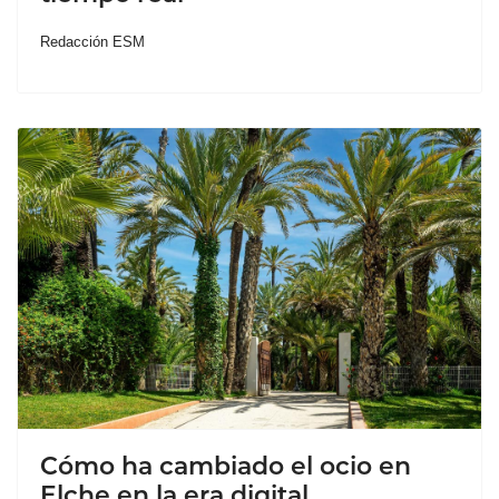
Redacción ESM
Cómo ha cambiado el ocio en
Elche en la era digital