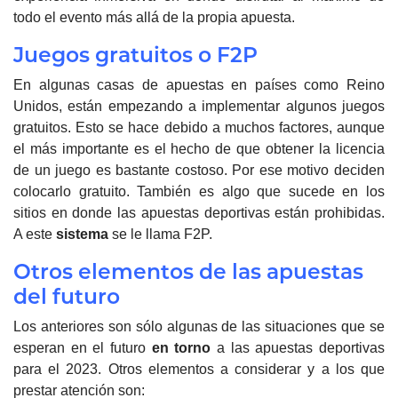
todo el evento más allá de la propia apuesta.
Juegos gratuitos o F2P
En algunas casas de apuestas en países como Reino
Unidos, están empezando a implementar algunos juegos
gratuitos. Esto se hace debido a muchos factores, aunque
el más importante es el hecho de que obtener la licencia
de un juego es bastante costoso. Por ese motivo deciden
colocarlo gratuito. También es algo que sucede en los
sitios en donde las apuestas deportivas están prohibidas.
A este
sistema
se le llama F2P.
Otros elementos de las apuestas
del futuro
Los anteriores son sólo algunas de las situaciones que se
esperan en el futuro
en torno
a las apuestas deportivas
para el 2023. Otros elementos a considerar y a los que
prestar atención son: