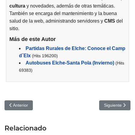
cultura
y novedades, además de otras temáticas.
También se encarga del mantenimiento y la buena
salud de la web, administrando servidores y
CMS
del
sitio.
Más de este Autor
Partidas Rurales de Elche: Conoce el Camp
d´Elx
(Hits 196200)
Autobuses Elche-Santa Pola (Invierno)
(Hits
69383)
Artículo anterior: Guía básica sobre las marcas de alarmas de se
Artículo siguien
Anterior
Siguiente
Relacionado