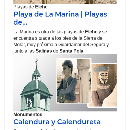
Playas de
Elche
Playa de La Marina | Playas
de…
La Marina es otra de las playas de
Elche
y se
encuentra situada a los pies de la Sierra del
Molar, muy próxima a Guardamar del Segura y
junto a las
Salinas
de
Santa Pola
.
Monumentos
Calendura y Calendureta