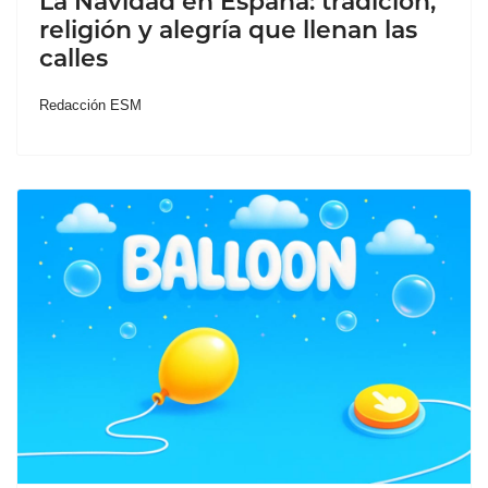
La Navidad en España: tradición,
religión y alegría que llenan las
calles
Redacción ESM