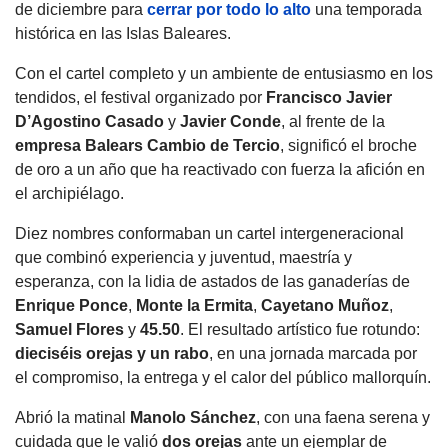
de diciembre para
cerrar por todo lo alto
una temporada
histórica en las Islas Baleares.
Con el cartel completo y un ambiente de entusiasmo en los
tendidos, el festival organizado por
Francisco Javier
D’Agostino Casado
y
Javier Conde
, al frente de la
empresa
Balears Cambio de Tercio
, significó el broche
de oro a un año que ha reactivado con fuerza la afición en
el archipiélago.
Diez nombres conformaban un cartel intergeneracional
que combinó experiencia y juventud, maestría y
esperanza, con la lidia de astados de las ganaderías de
Enrique Ponce
,
Monte la Ermita
,
Cayetano Muñoz
,
Samuel Flores
y
45.50
. El resultado artístico fue rotundo:
dieciséis orejas y un rabo
, en una jornada marcada por
el compromiso, la entrega y el calor del público mallorquín.
Abrió la matinal
Manolo Sánchez
, con una faena serena y
cuidada que le valió
dos orejas
ante un ejemplar de