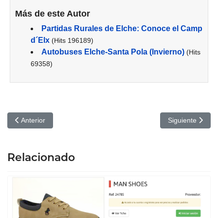
Más de este Autor
Partidas Rurales de Elche: Conoce el Camp
d´Elx
(Hits 196189)
Autobuses Elche-Santa Pola (Invierno)
(Hits
69358)
Artículo anterior: Día Internacional de los Museos Elche 2022 (DI
Artículo siguien
Anterior
Siguiente
Relacionado