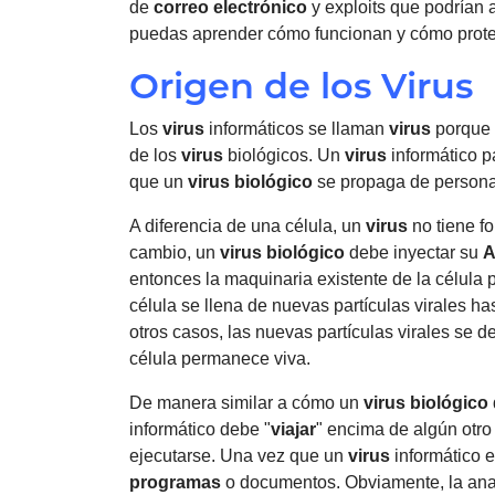
de
correo electrónico
y exploits que podrían a
puedas aprender cómo funcionan y cómo prote
Origen de los Virus
Los
virus
informáticos se llaman
virus
porque 
de los
virus
biológicos. Un
virus
informático 
que un
virus
biológico
se propaga de persona
A diferencia de una célula, un
virus
no tiene f
cambio, un
virus
biológico
debe inyectar su
entonces la maquinaria existente de la célula 
célula se llena de nuevas partículas virales ha
otros casos, las nuevas partículas virales se d
célula permanece viva.
De manera similar a cómo un
virus
biológico
informático debe "
viajar
" encima de algún otr
ejecutarse. Una vez que un
virus
informático e
programas
o documentos. Obviamente, la ana