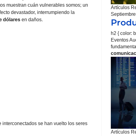
os muestran cuán vulnerables somos; un
Artículos R
cto devastador, interrumpiendo la
Septiembre
e dólares
en daños.
Produ
h2 { color: 
Eventos Aud
fundamental
comunicac
e interconectados se han vuelto los seres
Artículos R