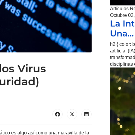
Artículos R
Octubre 02
La Int
Una…
h2 { color: b
artificial 
transformad
disciplinas
os Virus
uridad)
ático es algo así como una maravilla de la