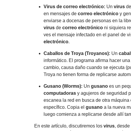
Virus
de
correo electrónico
:
Un
virus
d
en mensajes de
correo electrónico
y gen
enviarse a docenas de personas en la libr
virus
de
correo electrónico
ni siquiera r
ves el mensaje infectado en el panel de vi
electrónico
.
Caballos de Troya (Troyanos):
Un
cabal
informático. El programa afirma hacer una
cambio, causa daño cuando se ejecuta (pue
Troya no tienen forma de replicarse auto
Gusano
(Worms):
Un
gusano
es un pequ
computadoras
y agujeros de seguridad p
escanea la red en busca de otra máquina 
específico. Copia el
gusano
a la nueva má
luego comienza a replicarse desde allí ta
En este artículo, discutiremos los
virus
, desde