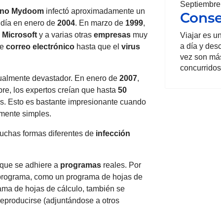
Septiembre
no
Mydoom
infectó aproximadamente un
Conse
 día en enero de
2004
. En marzo de
1999
,
a
Microsoft
y a varias otras
empresas
muy
Viajar es u
a día y des
de
correo electrónico
hasta que el
virus
vez son má
concurridos
gualmente devastador. En enero de
2007
,
re, los expertos creían que hasta
50
s. Esto es bastante impresionante cuando
mente simples.
muchas formas diferentes de
infección
que se adhiere a
programas
reales. Por
 programa, como un programa de hojas de
ama de hojas de cálculo, también se
reproducirse (adjuntándose a otros