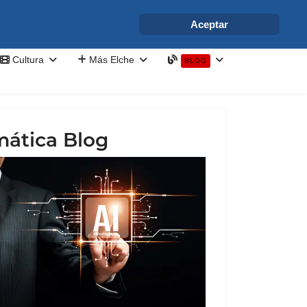
info@elchesemueve.com
Aceptar
Cultura
Más Elche
BLOG
mática Blog