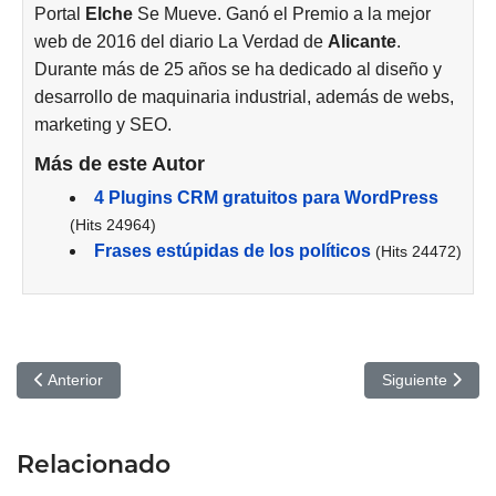
Portal
Elche
Se Mueve. Ganó el Premio a la mejor
web de 2016 del diario La Verdad de
Alicante
.
Durante más de 25 años se ha dedicado al diseño y
desarrollo de maquinaria industrial, además de webs,
marketing y SEO.
Más de este Autor
4 Plugins CRM gratuitos para WordPress
(Hits 24964)
Frases estúpidas de los políticos
(Hits 24472)
Artículo anterior: Explorando las Riquezas de África: Una Rese
Artículo siguie
Anterior
Siguiente
Relacionado