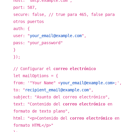
host: "smtp.example.com",
port: 587,
secure: false, // true para 465, false para
otros puertos
auth: {
user: "
your_email@example.com
",
pass: "your_password"
}
});
// Configurar el
correo electrónico
let mailOptions = {
from: '"Your Name" <
your_email@example.com>
;',
to: "
recipient_email@example.com
",
subject: "Asunto del correo electrónico",
text: "Contenido del
correo electrónico
en
formato de texto plano",
html: "<p>Contenido del
correo electrónico
en
formato HTML</p>"