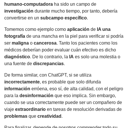
humano-computadora
ha sido un campo de
investigación
durante mucho tiempo, por tanto, debería
convertirse en un
subcampo
específico
.
Tomemos como ejemplo como
aplicación
de
IA una
fotografía
de una mancha en la piel para verificar si podría
ser
maligna
o
cancerosa
. Tanto los pacientes como los
médicos deberían poder evaluar cuán efectivo es dicho
diagnóstico
. De lo contrario, la
IA
es solo una molestia o
una fuente de
discrepancias
.
De forma similar, con ChatGPT, si se utiliza
incorrectamente
, es probable que solo difunda
información
erróena, eso sí, de alta calidad, con el peligro
para la
desinformación
que eso implica. Sin embargo,
cuando se usa correctamente puede ser un compañero de
viaje
extraordinario
en tareas de resolución derivadas de
problemas
que
creatividad
.
Para finalizar, depende de nosotros comprender todo su