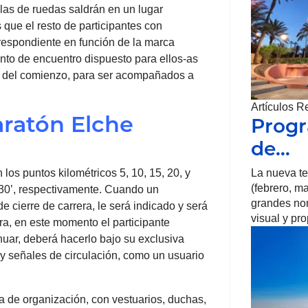
las de ruedas saldrán en un lugar
 que el resto de participantes con
respondiente en función de la marca
nto de encuentro dispuesto para ellos-as
es del comienzo, para ser acompañados a
Artículos R
ratón Elche
Progr
de…
los puntos kilométricos 5, 10, 15, 20, y
La nueva t
(febrero, m
2h 30’, respectivamente. Cuando un
grandes no
e cierre de carrera, le será indicado y será
visual y pr
era, en este momento el participante
uar, deberá hacerlo bajo su exclusiva
y señales de circulación, como un usuario
a de organización, con vestuarios, duchas,