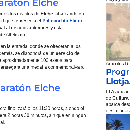
aratón Elche
odos los distritos de
Elche
, abarcando en
ad que representa el
Palmeral de Elche
.
al al de años anteriores y está
de Atletismo.
 en la entrada, donde se ofrecerán a los
Además, se dispondrá de un
servicio
de
de aproximadamente 100 aseos para
Artículos R
se entregará una medalla conmemorativa a
Progr
Llotj
aratón Elche
El Ayundam
de
Cultura
abarca desd
era finalizará a las 11:30 horas, siendo el
destacadas
rrera 2 horas 30 minutos, sin que en ningún
al.