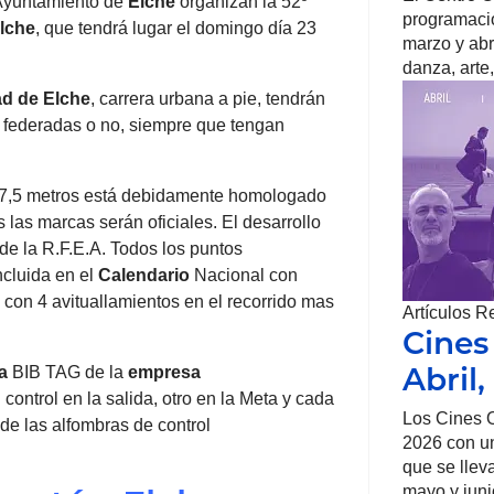
 Ayuntamiento de
Elche
organizan la 52º
programació
lche
, que tendrá lugar el domingo día 23
marzo y abr
danza, arte,
ad de
Elche
, carrera urbana a pie, tendrán
 federadas o no, siempre que tengan
.097,5 metros está debidamente homologado
s las marcas serán oficiales. El desarrollo
 de la R.F.E.A. Todos los puntos
ncluida en el
Calendario
Nacional con
 con 4 avituallamientos en el recorrido mas
Artículos R
Cines
Abril
a
BIB TAG de la
empresa
rol en la salida, otro en la Meta y cada
Los Cines O
de las alfombras de control
2026 con un
que se llev
mayo y juni