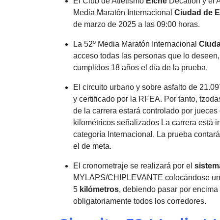
El Club de Atletismo
Elche
Decatlón y el
Media Maratón Internacional
Ciudad de
E
de marzo de 2025 a las 09:00 horas.
La 52º Media Maratón Internacional
Ciud
acceso todas las personas que lo deseen,
cumplidos 18 años el día de la prueba.
El circuito urbano y sobre asfalto de 21
y certificado por la RFEA. Por tanto, tzoda
de la carrera estará controlado por jueces
kilométricos señalizados La carrera está i
categoría Internacional. La prueba contará
el de meta.
El cronometraje se realizará por el
sistem
MYLAPS/CHIPLEVANTE colocándose un cont
5
kilómetros
, debiendo pasar por encima 
obligatoriamente todos los corredores.