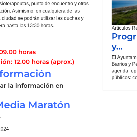
isioterapeutas, punto de encuentro y otros
ación. Asimismo, en cualquiera de las
 ciudad se podrán utilizar las duchas y
era hasta las 13:30 horas.
Artículos R
Progr
y…
09.00 horas
El Ayuntami
ión: 12.00 horas (aprox.)
Barrios y P
nformación
agenda repl
públicos: c
ar la información en
Media Maratón
4
 2024