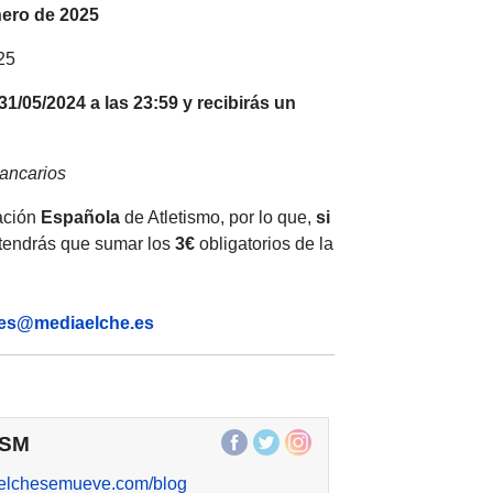
nero de 2025
025
31/05/2024 a las 23:59 y recibirás un
ancarios
ración
Española
de Atletismo, por lo que,
si
s tendrás que sumar los
3€
obligatorios de la
nes@mediaelche.es
ESM
//elchesemueve.com/blog