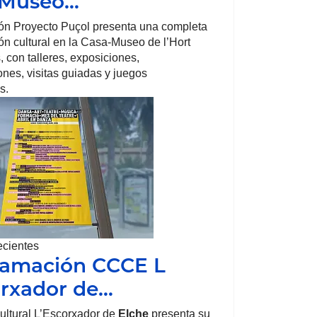
-Museo…
ón Proyecto Puçol presenta una completa
n cultural en la Casa-Museo de l’Hort
, con talleres, exposiciones,
nes, visitas guiadas y juegos
s.
ecientes
ramación CCCE L
rxador de…
ultural L’Escorxador de
Elche
presenta su