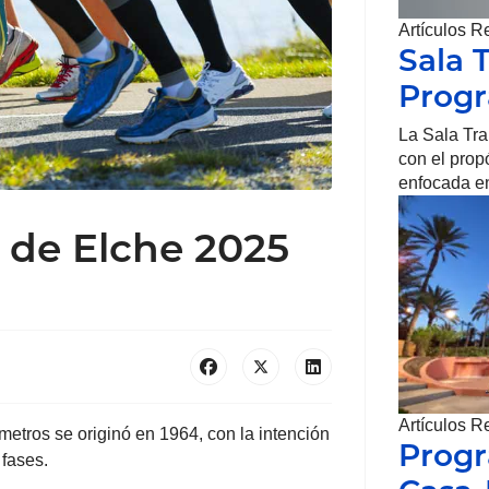
Artículos R
Sala 
Prog
La Sala Tr
con el prop
enfocada en
 de Elche 2025
Artículos R
metros se originó en 1964, con la intención
Progr
fases.