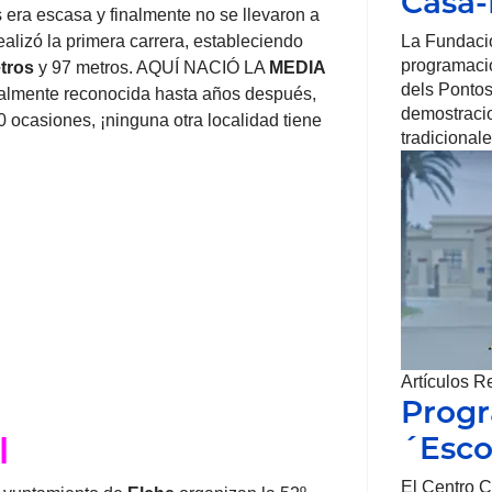
Casa
s era escasa y finalmente no se llevaron a
alizó la primera carrera, estableciendo
La Fundaci
programació
tros
y 97 metros. AQUÍ NACIÓ LA
MEDIA
dels Pontos
cialmente reconocida hasta años después,
demostracio
ocasiones, ¡ninguna otra localidad tiene
tradicionale
Artículos R
Prog
l
´Esco
El Centro C