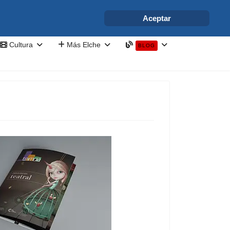
info@elchesemueve.com
Aceptar
Cultura
Más Elche
BLOG
a