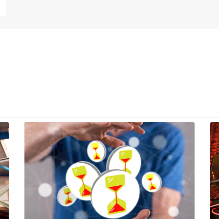
 Salud y Bienestar