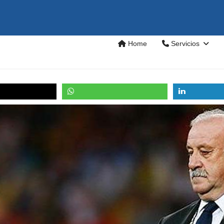
Home
Servicios