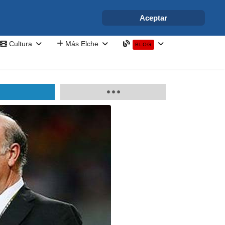
info@elchesemueve.com
Aceptar
Cultura
Más Elche
BLOG