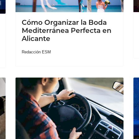
Cómo Organizar la Boda
Mediterránea Perfecta en
Alicante
Redacción ESM