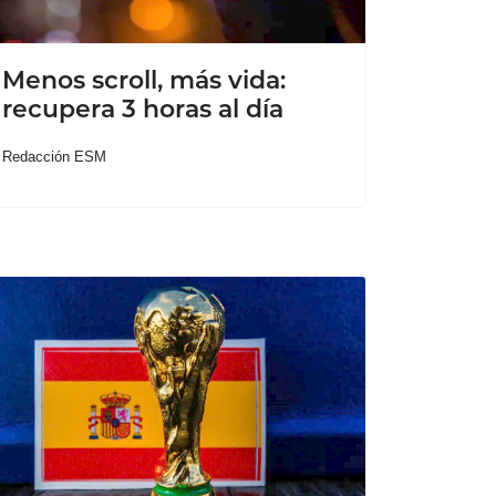
Menos scroll, más vida:
recupera 3 horas al día
Redacción ESM