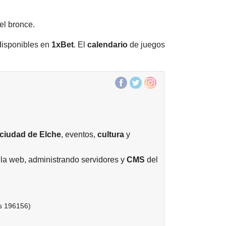
 el bronce.
disponibles en
1xBet
. El
calendario
de juegos
ciudad de
Elche
, eventos,
cultura
y
la web, administrando servidores y
CMS
del
ts 196156)