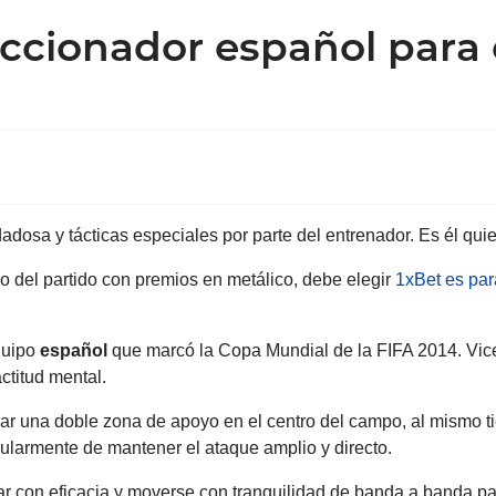
leccionador español para
idadosa y tácticas especiales por parte del entrenador. Es él qu
ado del partido con premios en metálico, debe elegir
1xBet es pa
quipo
español
que marcó la Copa Mundial de la FIFA 2014. Vicen
ctitud mental.
icar una doble zona de apoyo en el centro del campo, al mismo
larmente de mantener el ataque amplio y directo.
uar con eficacia y moverse con tranquilidad de banda a banda pa