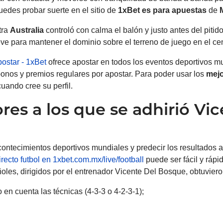
puedes probar suerte en el sitio de
1xBet es para apuestas
de
tra
Australia
controló con calma el balón y justo antes del pitido
ueve para mantener el dominio sobre el terreno de juego en el c
ostar - 1xBet
ofrece apostar en todos los eventos deportivos mu
bonos y premios regulares por apostar. Para poder usar los
mejo
uando cree su perfil.
ores a los que se adhirió V
acontecimientos deportivos mundiales y predecir los resultados
recto futbol en 1xbet.com.mx/live/football
puede ser fácil y rápi
oles, dirigidos por el entrenador Vicente Del Bosque, obtuvieron
o en cuenta las técnicas (4-3-3 o 4-2-3-1);