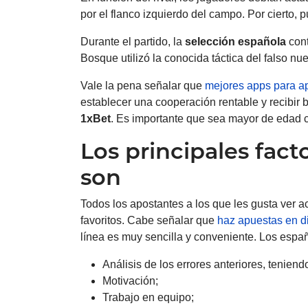
por el flanco izquierdo del campo. Por cierto, 
Durante el partido, la
selección
española
con
Bosque utilizó la conocida táctica del falso n
Vale la pena señalar que
mejores apps para ap
establecer una cooperación rentable y recibir 
1xBet
. Es importante que sea mayor de edad c
Los principales fact
son
Todos los apostantes a los que les gusta ver 
favoritos. Cabe señalar que
haz apuestas en di
línea es muy sencilla y conveniente. Los españ
Análisis de los errores anteriores, teniend
Motivación;
Trabajo en equipo;