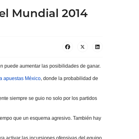
 el Mundial 2014
ien puede aumentar las posibilidades de ganar.
ra apuestas México
, donde la probabilidad de
te siempre se guio no solo por los partidos
 tiempo que un esquema agresivo. También hay
ra activar las incursiones ofensivas del equipo