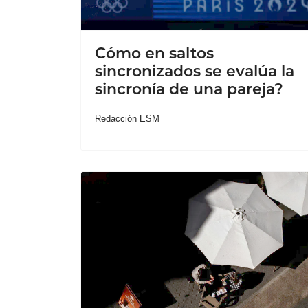
Cómo en saltos
sincronizados se evalúa la
sincronía de una pareja?
Redacción ESM