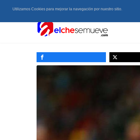
Utilizamos Cookies para mejorar la navegación por nuestro sitio.