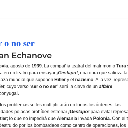
r o no ser
an Echanove
ovia
, agosto de
1939
. La compañía teatral del matrimonio
Tura
la en un teatro para ensayar
¡Gestapo!
, una obra que satiriza la
aza mundial que suponen
Hitler
y el
nazismo
. A la vez, repre
et
, cuyo verso “
ser o no ser
” será la clave de un
affaire
conyugal.
los problemas se les multiplicarán en todos los órdenes: las
idades polacas prohíben estrenar
¡Gestapo!
para evitar represa
tler
; lo que no impedirá que
Alemania
invada
Polonia
. Con el 
estruido por los bombardeos como centro de operaciones, los