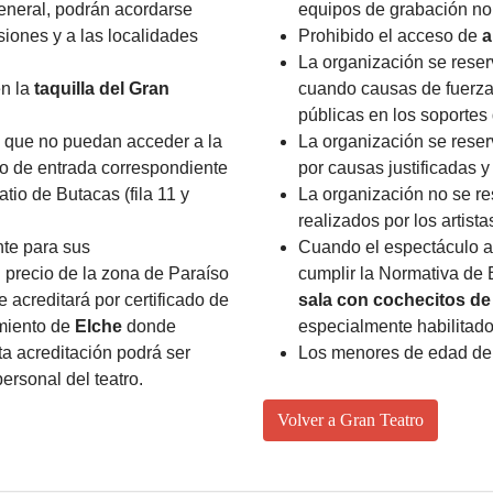
general, podrán acordarse
equipos de grabación no
siones y a las localidades
Prohibido el acceso de
a
La organización se reser
en la
taquilla del Gran
cuando causas de fuerza 
públicas en los soportes
que no puedan acceder a la
La organización se reser
cio de entrada correspondiente
por causas justificadas y
atio de Butacas (fila 11 y
La organización no se re
realizados por los artist
te para sus
Cuando el espectáculo a
 precio de la zona de Paraíso
cumplir la Normativa de
 acreditará por certificado de
sala con cochecitos d
amiento de
Elche
donde
especialmente habilitados
a acreditación podrá ser
Los menores de edad de
ersonal del teatro.
Volver a Gran Teatro