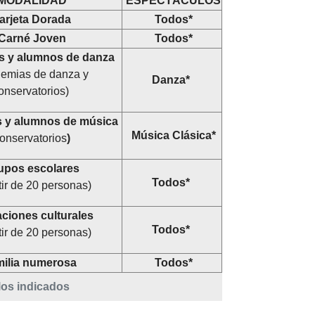
MODALIDAD
ESPECTÁCULOS
arjeta Dorada
Todos*
Carné Joven
Todos*
s y alumnos de danza
emias de danza y
Danza*
onservatorios)
s y alumnos de música
Música Clásica*
onservatorios
)
pos escolares
Todos*
tir de 20 personas)
aciones
culturales
Todos*
tir de 20 personas)
ilia numerosa
Todos*
los indicados