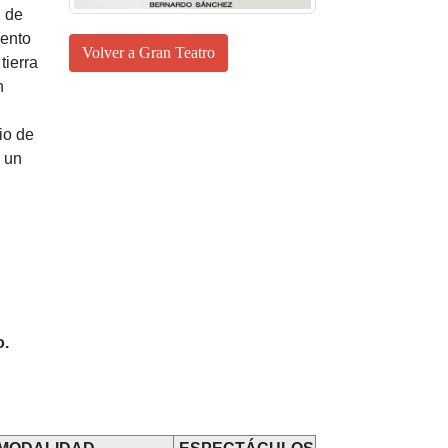
, de
mento
Volver a Gran Teatro
 tierra
n
io de
 un
o.