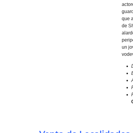
actor
guard
que a
de Sh
alard
perip
un jo
vodev