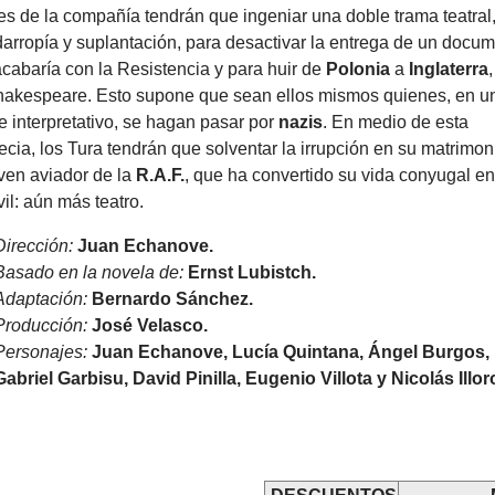
es de la compañía tendrán que ingeniar una doble trama teatral
arropía y suplantación, para desactivar la entrega de un docu
cabaría con la Resistencia y para huir de
Polonia
a
Inglaterra
,
akespeare. Esto supone que sean ellos mismos quienes, en u
e interpretativo, se hagan pasar por
nazis
. En medio de esta
ecia, los Tura tendrán que solventar la irrupción en su matrimon
ven aviador de la
R.A.F.
, que ha convertido su vida conyugal en
il: aún más teatro.
Dirección:
Juan Echanove.
Basado en la novela de:
Ernst Lubistch.
Adaptación:
Bernardo Sánchez.
Producción:
José Velasco.
Personajes:
Juan Echanove, Lucía Quintana, Ángel Burgos,
Gabriel
Garbisu, David Pinilla, Eugenio Villota y Nicolás Illor