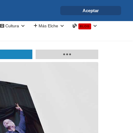
info@elchesemueve.com
Aceptar
Cultura
Más Elche
BLOG