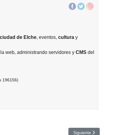
ciudad de
Elche
, eventos,
cultura
y
la web, administrando servidores y
CMS
del
ts 196156)
Artículo siguiente: Tadeo Jones,
Siguiente