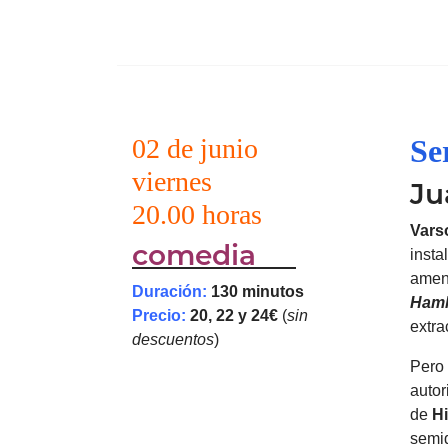
02 de junio
Se
viernes
Ju
20.00 horas
Vars
comedia
insta
amen
Duración:
130 minutos
Haml
Precio:
20, 22 y 24€
(
sin
extra
descuentos
)
Pero 
autor
de
Hi
semid