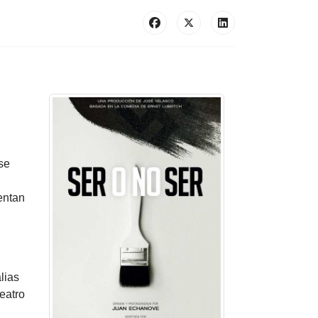
se
sentan
lias
teatro