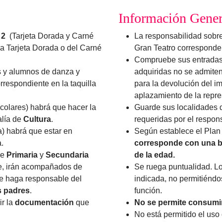
Información Gener
 2
(Tarjeta Dorada y Carné
La responsabilidad sobre
la Tarjeta Dorada o del Carné
Gran Teatro corresponde 
Compruebe sus entradas e
s y alumnos de danza y
adquiridas no se admiten
rrespondiente en la taquilla
para la devolución del im
aplazamiento de la repre
olares) habrá que hacer la
Guarde sus localidades d
alía de
Cultura
.
requeridas por el respons
) habrá que estar en
Según establece el Plan
.
corresponde con una b
de
Primaria
y
Secundaria
de la edad.
te, irán acompañados de
Se ruega puntualidad. L
se haga responsable del
indicada, no permitiéndo
s padres
.
función.
ir la
documentación
que
No se permite consumir
No está permitido el uso 