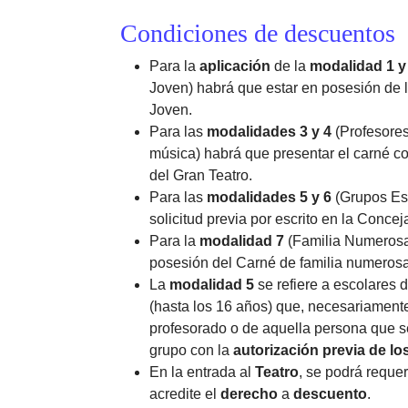
Condiciones de descuentos
Para la
aplicación
de la
modalidad 1 y
Joven) habrá que estar en posesión de 
Joven.
Para las
modalidades 3 y 4
(Profesore
música) habrá que presentar el carné co
del Gran Teatro.
Para las
modalidades 5 y 6
(Grupos Esc
solicitud previa por escrito en la Concej
Para la
modalidad 7
(Familia Numerosa
posesión del Carné de familia numerosa
La
modalidad 5
se refiere a escolares 
(hasta los 16 años) que, necesariamen
profesorado o de aquella persona que 
grupo con la
autorización previa de lo
En la entrada al
Teatro
, se podrá requer
acredite el
derecho
a
descuento
.