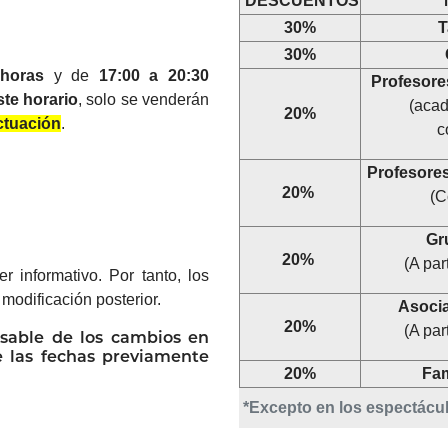
DESCUENTOS
30%
T
30%
 horas
y de
17:00 a 20:30
Profesore
ste horario
, solo se venderán
(acad
20%
ctuación
.
c
Profesore
20%
(C
Gru
20%
(A par
 informativo. Por tanto, los
modificación posterior.
Asoci
20%
(A par
sable de los cambios en
e las fechas previamente
20%
Fam
*Excepto en los espectácu