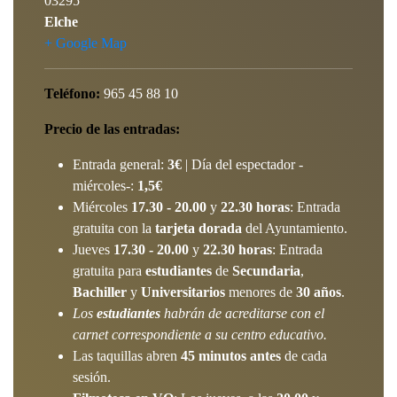
03295
Elche
+ Google Map
Teléfono:
965 45 88 10
Precio de las entradas:
Entrada general:
3€
| Día del espectador -
miércoles-:
1,5€
Miércoles
17.30 - 20.00
y
22.30 horas
: Entrada
gratuita con la
tarjeta dorada
del Ayuntamiento.
Jueves
17.30 - 20.00
y
22.30 horas
: Entrada
gratuita para
estudiantes
de
Secundaria
,
Bachiller
y
Universitarios
menores de
30 años
.
Los
estudiantes
habrán de acreditarse con el
carnet correspondiente a su centro educativo.
Las taquillas abren
45 minutos antes
de cada
sesión.