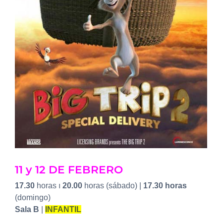
11 y 12 DE FEBRERO
17.30
horas ı
20.00
horas (sábado) |
17.30 horas
(domingo)
Sala B
|
INFANTIL