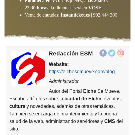
Filmoteca en VO
: Los jueves, a las
20.00
y
22.30 horas
, la filmoteca será en
VOSE
.
Venta de entradas:
Instanticket.es
| 902 444 300
Redacción ESM
Website:
https://elchesemueve.com/blog
Administrador
Autor del Portal
Elche
Se Mueve.
Escribe artículos sobre la
ciudad de
Elche
, eventos,
cultura
y novedades, además de otras temáticas.
También se encarga del mantenimiento y la buena
salud de la web, administrando servidores y
CMS
del
sitio.