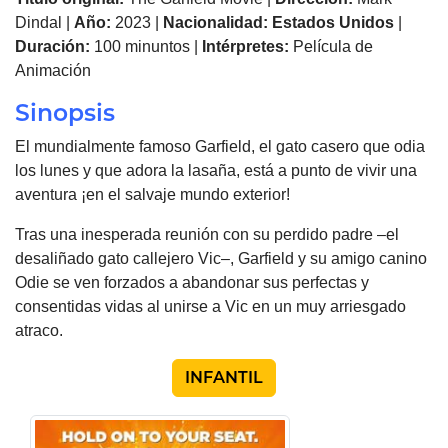
Dindal |
Año:
2023 |
Nacionalidad:
Estados Unidos
|
Duración:
100 minuntos |
Intérpretes:
Película de
Animación
Sinopsis
El mundialmente famoso Garfield, el gato casero que odia
los lunes y que adora la lasaña, está a punto de vivir una
aventura ¡en el salvaje mundo exterior!
Tras una inesperada reunión con su perdido padre –el
desaliñado gato callejero Vic–, Garfield y su amigo canino
Odie se ven forzados a abandonar sus perfectas y
consentidas vidas al unirse a Vic en un muy arriesgado
atraco.
INFANTIL