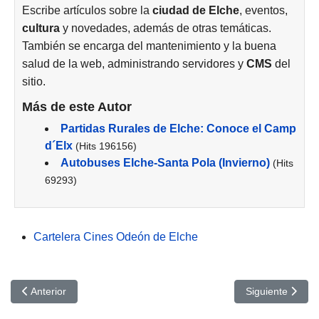
Escribe artículos sobre la
ciudad de
Elche
, eventos,
cultura
y novedades, además de otras temáticas.
También se encarga del mantenimiento y la buena
salud de la web, administrando servidores y
CMS
del
sitio.
Más de este Autor
Partidas Rurales de Elche: Conoce el Camp
d´Elx
(Hits 196156)
Autobuses Elche-Santa Pola (Invierno)
(Hits
69293)
Cartelera Cines Odeón de Elche
Artículo anterior: Solo para mí: Cines Odeón Elche
Artículo siguien
Anterior
Siguiente