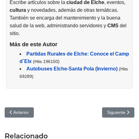
Escribe artículos sobre la
ciudad de
Elche
, eventos,
cultura
y novedades, además de otras temáticas.
También se encarga del mantenimiento y la buena
salud de la web, administrando servidores y
CMS
del
sitio.
Más de este Autor
Partidas Rurales de Elche: Conoce el Camp
d´Elx
(Hits 196150)
Autobuses Elche-Santa Pola (Invierno)
(Hits
69289)
Artículo anterior: Moncho Borrajo, Gran Teatro de Elche
Artículo siguien
Anterior
Siguiente
Relacionado