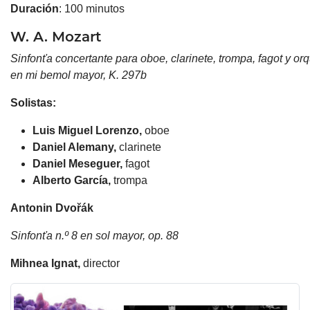
Duración
: 100 minutos
W.
A.
Mozart
Sinfonťa
concertante
para
oboe,
clarinete,
trompa,
fagot
y
orq
en mi bemol mayor, K. 297b
Solistas:
Luis Miguel Lorenzo,
oboe
Daniel Alemany,
clarinete
Daniel Meseguer,
fagot
Alberto García,
trompa
Antonin Dvořák
Sinfonťa n.º 8 en sol mayor, op. 88
Mihnea Ignat,
director