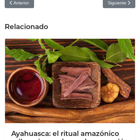
Artículo anterior: Misteri d’Elx: un patrimonio teatral único de la
Artículo siguien
Anterior
Siguiente
Relacionado
Ayahuasca: el ritual amazónico