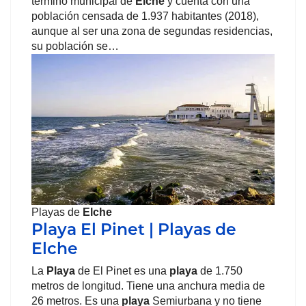
término municipal de
Elche
y cuenta con una
población censada de 1.937 habitantes (2018),
aunque al ser una zona de segundas residencias,
su población se…
Playas de
Elche
Playa El Pinet | Playas de
Elche
La
Playa
de El Pinet es una
playa
de 1.750
metros de longitud. Tiene una anchura media de
26 metros. Es una
playa
Semiurbana y no tiene