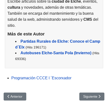
Escribe artículos sobre la
ciudad de
Elche
, eventos,
cultura
y novedades, además de otras temáticas.
También se encarga del mantenimiento y la buena
salud de la web, administrando servidores y
CMS
del
sitio.
Más de este Autor
Partidas Rurales de Elche: Conoce el Camp
d´Elx
(Hits 196171)
Autobuses Elche-Santa Pola (Invierno)
(Hits
69336)
Programación CCCE l ´Escorxador
Artículo anterior: V Marató de Monolegs 2024: CCCE Escorxador 
Artículo siguie
Anterior
Siguiente