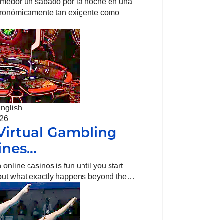
omedor un sábado por la noche en una
tronómicamente tan exigente como
English
026
irtual Gambling
ines…
online casinos is fun until you start
bout what exactly happens beyond the…