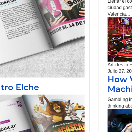
Llenar el c
ciudad gas
Valencia…
Articles in 
Julio 27, 2
How V
tro Elche
Mach
Gambling in 
thinking a