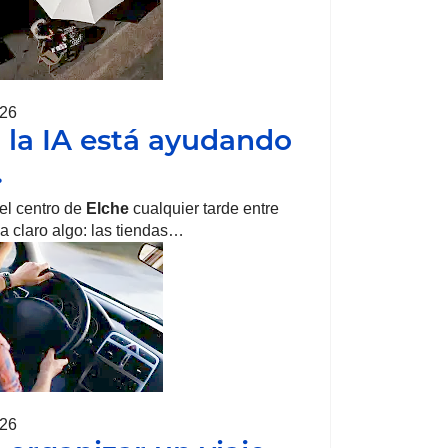
026
la IA está ayudando
…
el centro de
Elche
cualquier tarde entre
 claro algo: las tiendas…
026