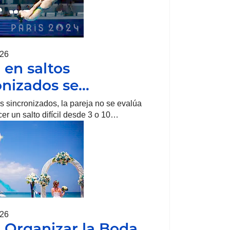
026
en saltos
onizados se…
os sincronizados, la pareja no se evalúa
cer un salto difícil desde 3 o 10…
026
Organizar la Boda…