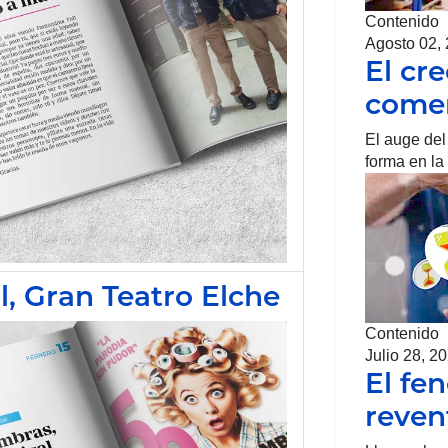
Contenido
Agosto 02,
El cr
come
El auge de
forma en la
l, Gran Teatro Elche
Contenido
Julio 28, 2
El fe
reven