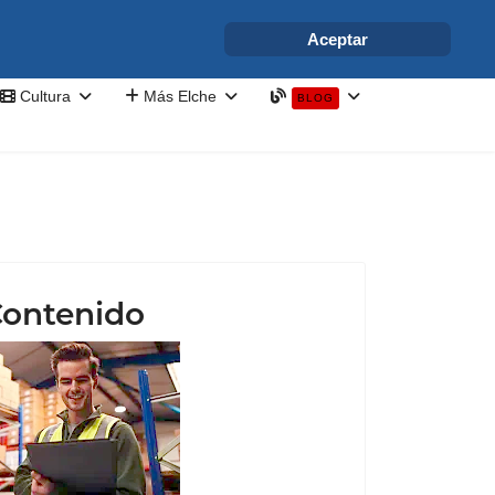
info@elchesemueve.com
Aceptar
Cultura
Más Elche
BLOG
ontenido