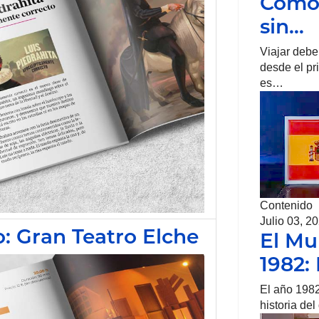
Cómo 
sin…
Viajar debe
desde el pr
es…
Contenido
Julio 03, 2
o: Gran Teatro Elche
El Mu
1982:
El año 1982
historia de