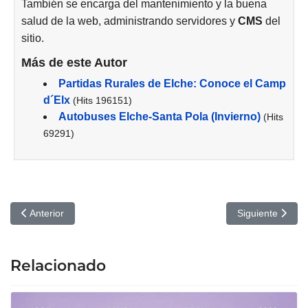
También se encarga del mantenimiento y la buena
salud de la web, administrando servidores y
CMS
del
sitio.
Más de este Autor
Partidas Rurales de Elche: Conoce el Camp
d´Elx
(Hits 196151)
Autobuses Elche-Santa Pola (Invierno)
(Hits
69291)
Artículo anterior: El Incidente Alienígena del Pequeño Alan: Cine
Artículo siguien
Anterior
Siguiente
Relacionado