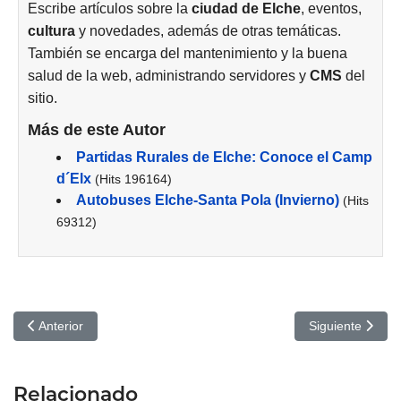
Escribe artículos sobre la
ciudad de
Elche
, eventos,
cultura
y novedades, además de otras temáticas.
También se encarga del mantenimiento y la buena
salud de la web, administrando servidores y
CMS
del
sitio.
Más de este Autor
Partidas Rurales de Elche: Conoce el Camp
d´Elx
(Hits 196164)
Autobuses Elche-Santa Pola (Invierno)
(Hits
69312)
Artículo anterior: Nuestro último baile: Cines Odeón de Elche
Artículo siguie
Anterior
Siguiente
Relacionado