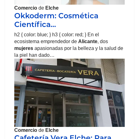
Comercio
de
Elche
Okkoderm: Cosmética
Científica…
h2 { color: blue; } h3 { color: red; } En el
ecosistema emprendedor de
Alicante
, dos
mujeres
apasionadas por la belleza y la salud de
la piel han dado…
Comercio
de
Elche
Cafetería Vera Elche: Para