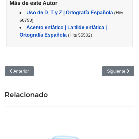
Más de este Autor
Uso de D, T y Z | Ortografía Española
(Hits
60793)
Acento enfático | La tilde enfática |
Ortografía Española
(Hits 55502)
Artículo anterior: Qué son MP3 y MP4 y cómo Convertir a estos 
Artículo siguie
Anterior
Siguiente
Relacionado