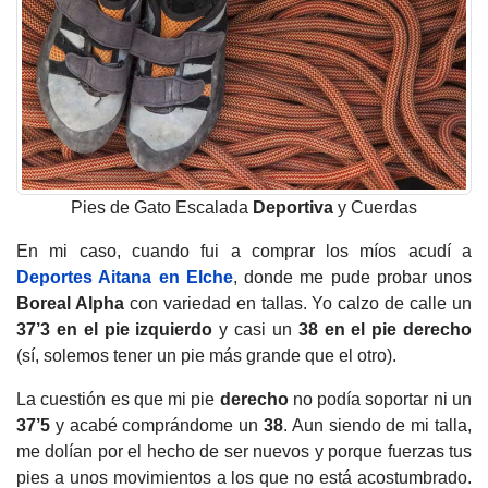
Pies de Gato Escalada
Deportiva
y Cuerdas
En mi caso, cuando fui a comprar los míos acudí a
Deportes Aitana en Elche
, donde me pude probar unos
Boreal Alpha
con variedad en tallas. Yo calzo de calle un
37’3 en el pie izquierdo
y casi un
38 en el pie
derecho
(sí, solemos tener un pie más grande que el otro).
La cuestión es que mi pie
derecho
no podía soportar ni un
37’5
y acabé comprándome un
38
. Aun siendo de mi talla,
me dolían por el hecho de ser nuevos y porque fuerzas tus
pies a unos movimientos a los que no está acostumbrado.