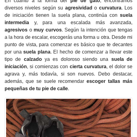
En cuanto a la forma del
pie de gato
, encontramos
diversos niveles según su
agresividad
o
curvatura
. Los
de iniciación tienen la suela plana, continúa con
suela
intermedia
y, para una escalada más avanzada,
agresivos
o
muy curvos
. Según la intención que tengas
a la hora de escalar, escogerás una forma u otra. Desde mi
punto de vista, para comenzar es básico que te decantes
por una
suela plana
. El hecho de comenzar a llevar este
tipo de
calzado
ya es doloroso siendo una
suela de
iniciación
, si comienzas con
cierta curvatura
, el dolor se
agrava y, más todavía, si son nuevos. Debo destacar,
además, que se suele recomendar
escoger tallas más
pequeñas de tu pie de calle
.