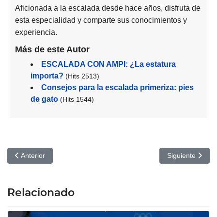
Aficionada a la escalada desde hace años, disfruta de
esta especialidad y comparte sus conocimientos y
experiencia.
Más de este Autor
ESCALADA CON AMPI: ¿La estatura
importa?
(Hits 2513)
Consejos para la escalada primeriza: pies
de gato
(Hits 1544)
Artículo anterior: Webempresa: Hosting en español WordPress y 
Artículo siguien
Anterior
Siguiente
Relacionado