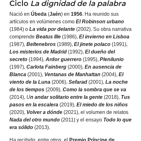
Ciclo
La dignidad de la palabra
Nació en
Úbeda
(
Jaén
) en
1956
. Ha reunido sus
artículos en volúmenes como
El Robinson urbano
(1984) o
La vida por delante
(2002). Su obra narrativa
comprende
Beatus Ille
(1986),
El
invierno
en Lisboa
(1987),
Beltenebros
(1989),
El jinete polaco
(1991),
Los misterios de Madrid
(1992),
El dueño del
secreto
(1994),
Ardor guerrero
(1995),
Plenilunio
(1997),
Carlota Fainberg
(2000),
En ausencia de
Blanca
(2001),
Ventanas de Manhattan
(2004),
El
viento de la Luna
(2006),
Sefarad
(2001),
La noche
de los tiempos
(2009),
Como la sombra que se va
(2014),
U
n andar solitario entre la gente
(2018),
Tus
pasos en la escalera
(2019),
El miedo de los niños
(2020),
Volver a dónde
(2021), el volumen de relatos
Nada del otro mundo
(2011) y el ensayo
Todo lo que
era sólido
(2013).
Ha recibido, entre otros, el
Premio Príncipe de