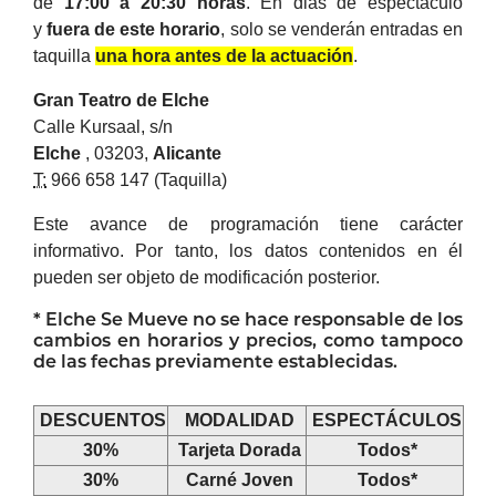
de
17:00 a 20:30 horas
.
En dias de espectáculo
y
fuera de este horario
, solo se venderán entradas en
taquilla
una hora antes de la actuación
.
Gran Teatro de
Elche
Calle Kursaal, s/n
Elche
, 03203,
Alicante
T:
966 658 147 (Taquilla)
Este avance de programación tiene carácter
informativo. Por tanto, los datos contenidos en él
pueden ser objeto de modificación posterior.
*
Elche
Se Mueve no se hace responsable de los
cambios en horarios y precios, como tampoco
de las fechas previamente establecidas.
DESCUENTOS
MODALIDAD
ESPECTÁCULOS
30%
Tarjeta Dorada
Todos*
30%
Carné Joven
Todos*