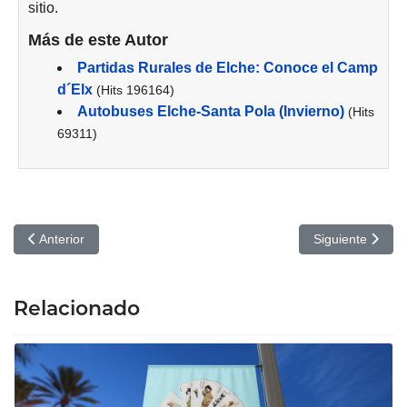
sitio.
Más de este Autor
Partidas Rurales de Elche: Conoce el Camp
d´Elx
(Hits 196164)
Autobuses Elche-Santa Pola (Invierno)
(Hits
69311)
Artículo anterior: Los dioses y Dios - Gran Teatro Elche
Artículo siguien
Anterior
Siguiente
Relacionado