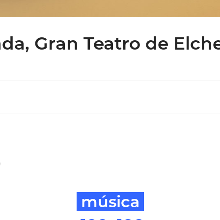
da, Gran Teatro de Elch
)
música