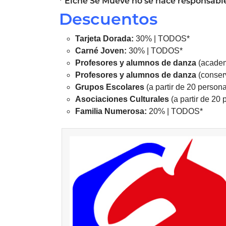
*
Elche
Se Mueve no se hace responsable
Descuentos
Tarjeta Dorada:
30% | TODOS*
Carné Joven:
30% | TODOS*
Profesores y alumnos de danza
(academ
Profesores y alumnos de danza
(conse
Grupos Escolares
(a partir de 20 perso
Asociaciones
Culturales
(a partir de 2
Familia Numerosa:
20% | TODOS*