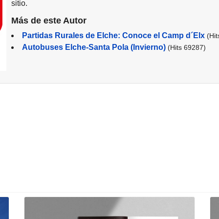
sitio.
Más de este Autor
Partidas Rurales de Elche: Conoce el Camp d´Elx
(Hi
Autobuses Elche-Santa Pola (Invierno)
(Hits 69287)
eatro de Elche