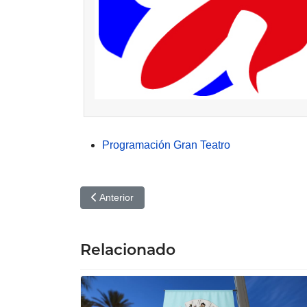
Programación Gran Teatro
Artículo anterior: Katiuska: Coral Ilicitana, Gran T
Anterior
Relacionado