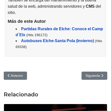
También se encarga del mantenimiento y la buena
salud de la web, administrando servidores y
CMS
del
sitio.
Más de este Autor
Partidas Rurales de Elche: Conoce el Camp
d´Elx
(Hits 196172)
Autobuses Elche-Santa Pola (Invierno)
(Hits
69338)
Artículo anterior: Vivir así es morir de amor - Gran Teatro Elche
Artículo siguien
Anterior
Siguiente
Relacionado