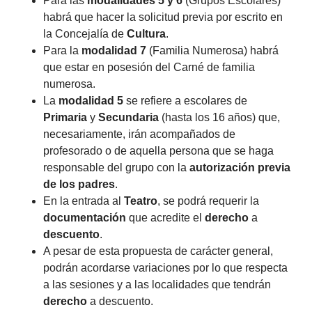
Para las
modalidades 5 y 6
(Grupos Escolares)
habrá que hacer la solicitud previa por escrito en
la Concejalía de
Cultura
.
Para la
modalidad 7
(Familia Numerosa) habrá
que estar en posesión del Carné de familia
numerosa.
La
modalidad 5
se refiere a escolares de
Primaria
y
Secundaria
(hasta los 16 años) que,
necesariamente, irán acompañados de
profesorado o de aquella persona que se haga
responsable del grupo con la
autorización previa
de los padres
.
En la entrada al
Teatro
, se podrá requerir la
documentación
que acredite el
derecho
a
descuento
.
A pesar de esta propuesta de carácter general,
podrán acordarse variaciones por lo que respecta
a las sesiones y a las localidades que tendrán
derecho
a descuento.