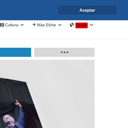
info@elchesemueve.com
Aceptar
Cultura
Más Elche
BLOG