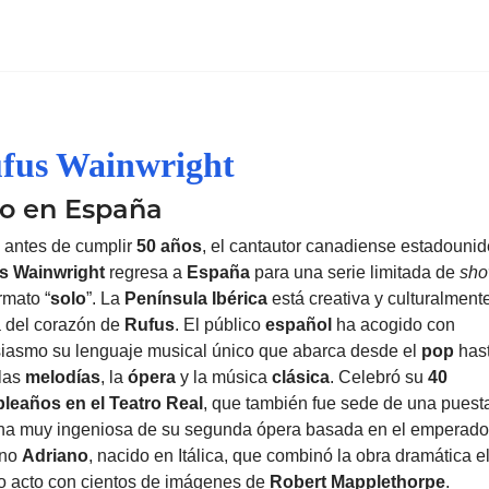
fus Wainwright
lo en España
 antes de cumplir
50 años
, el cantautor canadiense estadouni
s Wainwright
regresa a
España
para una serie limitada de
sh
rmato “
solo
”. La
Península Ibérica
está creativa y culturalmen
 del corazón de
Rufus
. El público
español
ha acogido con
iasmo su lenguaje musical único que abarca desde el
pop
hast
 las
melodías
, la
ópera
y la música
clásica
. Celebró su
40
leaños en el Teatro Real
, que también fue sede de una puest
na muy ingeniosa de su segunda ópera basada en el emperado
ano
Adriano
, nacido en Itálica, que combinó la obra dramática e
o acto con cientos de imágenes de
Robert Mapplethorpe
.