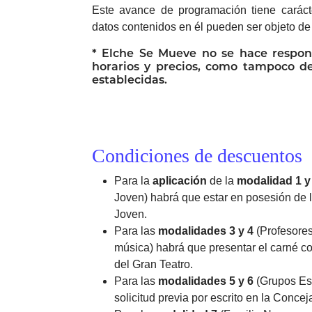
Este avance de programación tiene carácter
datos contenidos en él pueden ser objeto de 
*
Elche
Se Mueve no se hace respon
horarios y precios, como tampoco d
establecidas.
Condiciones de descuentos
Para la
aplicación
de la
modalidad 1 y
Joven) habrá que estar en posesión de 
Joven.
Para las
modalidades 3 y 4
(Profesore
música) habrá que presentar el carné co
del Gran Teatro.
Para las
modalidades 5 y 6
(Grupos Esc
solicitud previa por escrito en la Concej