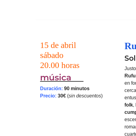
15 de abril
Ru
sábado
So
20.00 horas
Justo
música
Rufu
en fo
Duración:
90 minutos
cerca
Precio:
30€
(
sin descuentos
)
entus
folk
,
cump
esce
rom
cuart