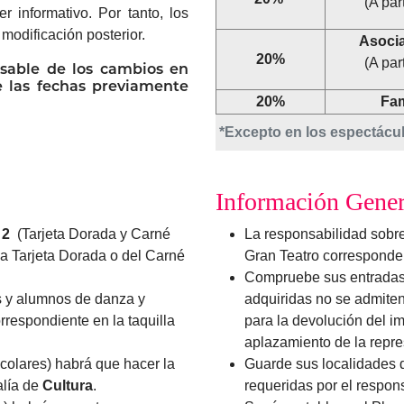
(A par
 informativo. Por tanto, los
modificación posterior.
Asoci
20%
(A par
sable de los cambios en
e las fechas previamente
20%
Fam
*Excepto en los espectácu
Información Gener
 2
(Tarjeta Dorada y Carné
La responsabilidad sobre
la Tarjeta Dorada o del Carné
Gran Teatro corresponde 
Compruebe sus entradas e
s y alumnos de danza y
adquiridas no se admiten
rrespondiente en la taquilla
para la devolución del im
aplazamiento de la repre
olares) habrá que hacer la
Guarde sus localidades d
alía de
Cultura
.
requeridas por el respons