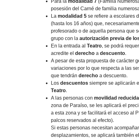
Para la
modalidad 7
(Familia Numerosa
posesión del Carné de familia numerosa
La
modalidad 5
se refiere a escolares 
(hasta los 16 años) que, necesariamen
profesorado o de aquella persona que 
grupo con la
autorización previa de lo
En la entrada al
Teatro
, se podrá requer
acredite el
derecho
a
descuento
.
A pesar de esta propuesta de carácter 
variaciones por lo que respecta a las se
que tendrán
derecho
a descuento.
Los
descuentos
siempre se aplicarán 
Teatro
.
A las personas con
movilidad reducida
zona de Paraíso, se les aplicará el pre
a esta zona y se facilitará el acceso al P
palcos reservados al efecto).
Si estas personas necesitan acompañan
desplazamientos, se aplicará también el