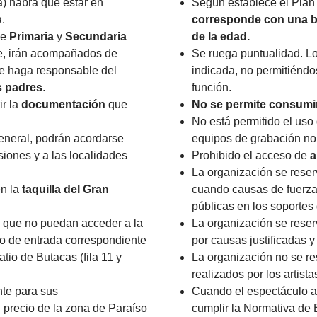
) habrá que estar en
Según establece el Plan
.
corresponde con una b
de
Primaria
y
Secundaria
de la edad.
te, irán acompañados de
Se ruega puntualidad. L
se haga responsable del
indicada, no permitiéndo
s padres
.
función.
ir la
documentación
que
No se permite consumir
No está permitido el uso 
general, podrán acordarse
equipos de grabación no
siones y a las localidades
Prohibido el acceso de
a
La organización se reser
en la
taquilla del Gran
cuando causas de fuerza 
públicas en los soportes
que no puedan acceder a la
La organización se reser
cio de entrada correspondiente
por causas justificadas y
atio de Butacas (fila 11 y
La organización no se re
realizados por los artist
te para sus
Cuando el espectáculo a
 precio de la zona de Paraíso
cumplir la Normativa de