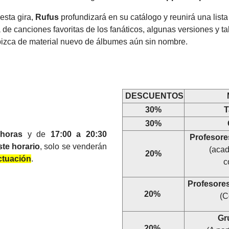
esta gira,
Rufus
profundizará en su catálogo y reunirá una lista
 de canciones favoritas de los fanáticos, algunas versiones y ta
izca de material nuevo de álbumes aún sin nombre.
DESCUENTOS
30%
T
30%
 horas
y de
17:00 a 20:30
Profesore
ste horario
, solo se venderán
(acad
20%
ctuación
.
c
Profesore
20%
(C
Gru
20%