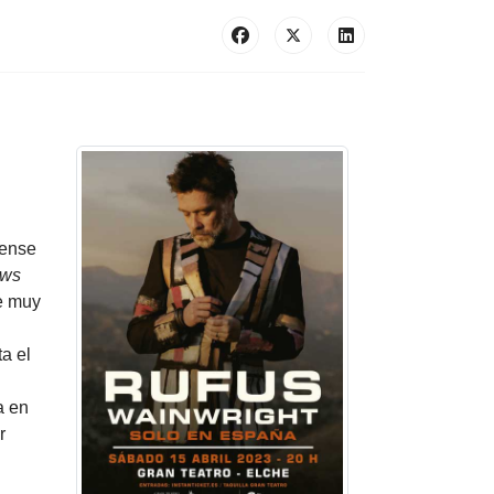
dense
ows
te muy
a el
a en
r
l