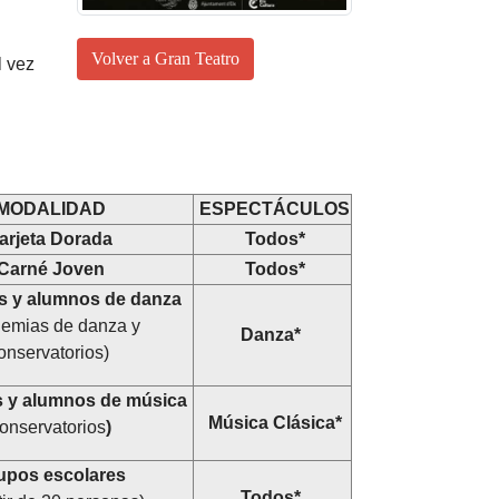
Volver a Gran Teatro
l vez
MODALIDAD
ESPECTÁCULOS
arjeta Dorada
Todos*
Carné Joven
Todos*
s y alumnos de danza
emias de danza y
Danza*
onservatorios)
s y alumnos de música
Música Clásica*
onservatorios
)
pos escolares
Todos*