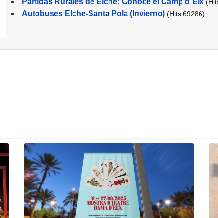
Partidas Rurales de Elche: Conoce el Camp d´Elx
(Hi
Autobuses Elche-Santa Pola (Invierno)
(Hits 69286)
lche