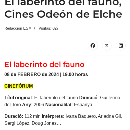
El laberinto del fauno,
Cines Odeón de Elche
Redacción ESM
Visitas: 827
El laberinto del fauno
08 de FEBRERO de 2024 | 19.00 horas
CINEFÒRUM
Títol original:
El laberinto del fauno
Direcció:
Guillermo
del Toro
Any:
2006
Nacionalitat:
Espanya
Duració:
112 min
Intèrprets:
Ivana Baquero, Ariadna Gil,
Sergi López, Doug Jones…