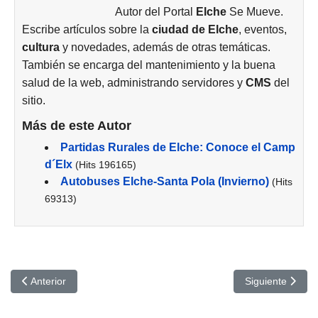
Autor del Portal
Elche
Se Mueve.
Escribe artículos sobre la
ciudad de
Elche
, eventos,
cultura
y novedades, además de otras temáticas.
También se encarga del mantenimiento y la buena
salud de la web, administrando servidores y
CMS
del
sitio.
Más de este Autor
Partidas Rurales de Elche: Conoce el Camp
d´Elx
(Hits 196165)
Autobuses Elche-Santa Pola (Invierno)
(Hits
69313)
Artículo anterior: La Contadora de Películas: Cines Odeón de Elc
Artículo siguien
Anterior
Siguiente