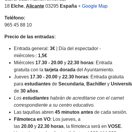
18
Elche
,
Alicante
03295
España
+ Google Map
Teléfono:
965 45 88 10
Precio de las entradas:
Entrada general:
3€
| Día del espectador -
miércoles-:
1,5€
Miércoles
17.30 - 20.00
y
22.30 horas
: Entrada
gratuita con la
tarjeta dorada
del Ayuntamiento.
Jueves
17.30 - 20.00
y
22.30 horas
: Entrada gratuita
para
estudiantes
de
Secundaria
,
Bachiller
y
Universit
de
30 años
.
Los
estudiantes
habrán de acreditarse con el carnet
correspondiente a su centro educativo.
Las taquillas abren
45 minutos antes
de cada sesión.
Filmoteca en VO
: Los jueves, a
las
20.00
y
22.30 horas
, la filmoteca será en
VOSE
.