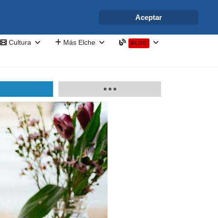
info@elchesemueve.com
Aceptar
Cultura
Más Elche
BLOG