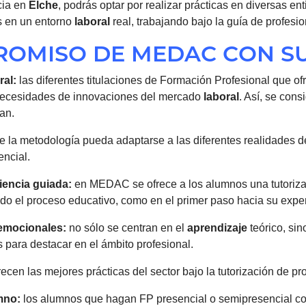
cia en
Elche
, podrás optar por realizar prácticas en diversas en
s en un entorno
laboral
real, trabajando bajo la guía de profesi
PROMISO DE MEDAC CON S
ral
:
las diferentes titulaciones de Formación Profesional que
necesidades de innovaciones del mercado
laboral
. Así, se con
an.
 la metodología pueda adaptarse a las diferentes realidades d
encial.
iencia guiada:
en MEDAC se ofrece a los alumnos una tutoriza
o el proceso educativo, como en el primer paso hacia su expe
emocionales:
no sólo se centran en el
aprendizaje
teórico, si
para destacar en el ámbito profesional.
recen las mejores prácticas del sector bajo la tutorización de p
mno:
los alumnos que hagan FP presencial o semipresencial co