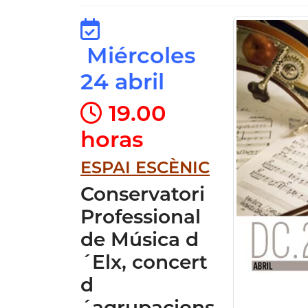
Miércoles
24 abril
19.00
horas
ESPAI ESCÈNIC
Conservatori
Professional
de Música d
´Elx,
concert
d
´agrupacions