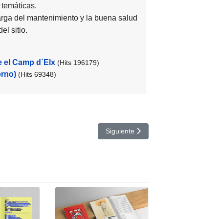
 temáticas.
rga del mantenimiento y la buena salud
el sitio.
e el Camp d´Elx
(Hits 196179)
erno)
(Hits 69348)
 de Elche
Artículo siguiente: Aiko, el grupo, e
Siguiente