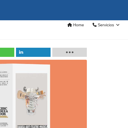
Home
Servicios