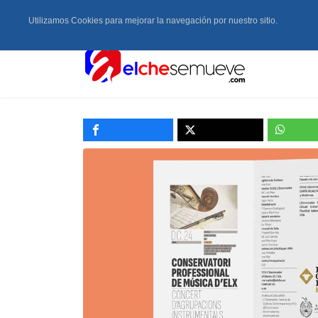
Utilizamos Cookies para mejorar la navegación por nuestro sitio.