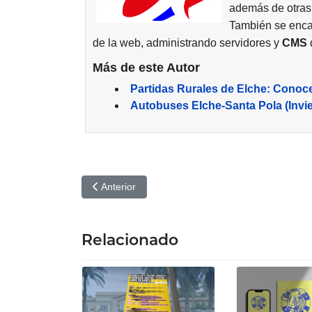
además de otras
También se enca
de la web, administrando servidores y
CMS
d
Más de este Autor
Partidas Rurales de Elche: Conoc
Autobuses Elche-Santa Pola (Invi
Artículo anterior: Misión Inversa, Sala Escorxador
Anterior
Relacionado