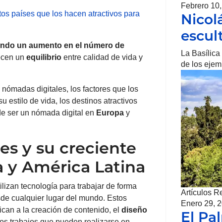
Febrero 10
tos países que los hacen atractivos para
Nicol
escul
ndo un aumento en el número de
La Basílica
recen un
equilibrio
entre calidad de vida y
de los eje
 nómadas digitales, los factores que los
su estilo de vida, los destinos atractivos
 de ser un nómada digital en
Europa
y
es y su creciente
 y América Latina
lizan tecnología para trabajar de forma
Artículos R
esde cualquier lugar del mundo. Estos
Enero 29, 
can a la creación de contenido, el
diseño
El Pa
tros trabajos que pueden realizarse en