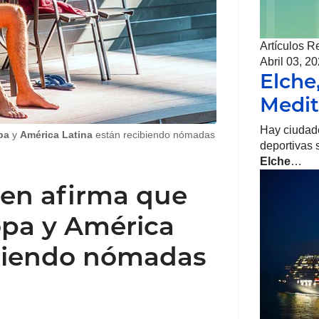
Artículos R
Abril 03, 2
Elche
Medit
Hay ciudade
pa
y
América Latina
están recibiendo nómadas
deportivas 
Elche
…
een afirma que
opa y América
ibiendo nómadas