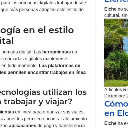
 para los nómadas digitales trabajar desde
Elche
no so
o que más personas adopten este estilo de
cultural, s
ogía en el estilo
tal
da nómada digital. Las
herramientas
en
los nómadas digitales mantenerse
es en todo momento.
Las plataformas de
 les permiten encontrar trabajos en línea
Artículos R
cnologías utilizan los
Diciembre 
trabajar y viajar?
Cómo 
en El
ientas
en línea para organizar sus viajes.
canner les permiten encontrar alojamiento
Elche
ha ex
lizan
aplicaciones
de pago y transferencia