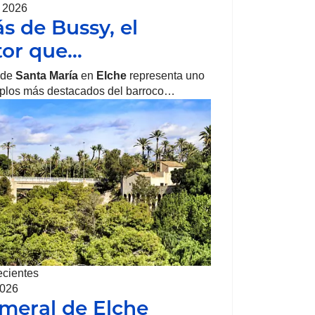
, 2026
ás de Bussy, el
tor que…
 de
Santa María
en
Elche
representa uno
mplos más destacados del barroco…
ecientes
2026
lmeral de Elche