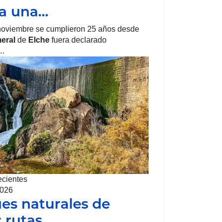
ra una…
noviembre se cumplieron 25 años desde
eral
de
Elche
fuera declarado
o…
ecientes
2026
es naturales de
: rutas…