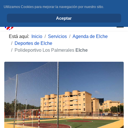
Utilizamos Cookies para mejorar la navegación por nuestro sitio.
info@elchesemueve.com
Aceptar
Está aquí:
Inicio
Servicios
Agenda de Elche
Deportes de Elche
Polideportivo Los Palmerales
Elche