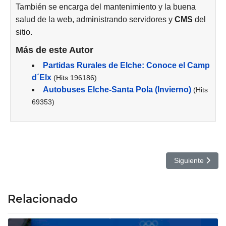
También se encarga del mantenimiento y la buena
salud de la web, administrando servidores y
CMS
del
sitio.
Más de este Autor
Partidas Rurales de Elche: Conoce el Camp
d´Elx
(Hits 196186)
Autobuses Elche-Santa Pola (Invierno)
(Hits
69353)
Artículo siguien
Siguiente
Relacionado