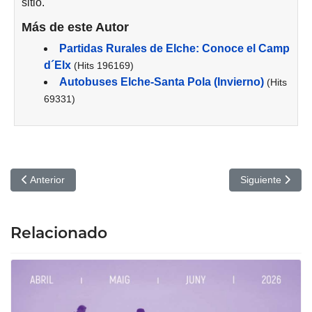
sitio.
Más de este Autor
Partidas Rurales de Elche: Conoce el Camp
d´Elx
(Hits 196169)
Autobuses Elche-Santa Pola (Invierno)
(Hits
69331)
Artículo anterior: As bestas. Cines Odeón de Elche
Artículo siguie
Anterior
Siguiente
Relacionado