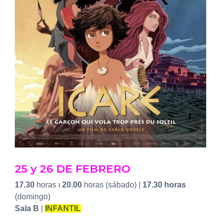
25 y 26 DE FEBRERO
17.30
horas ı
20.00
horas (sábado) |
17.30 horas
(domingo)
Sala B
|
INFANTIL