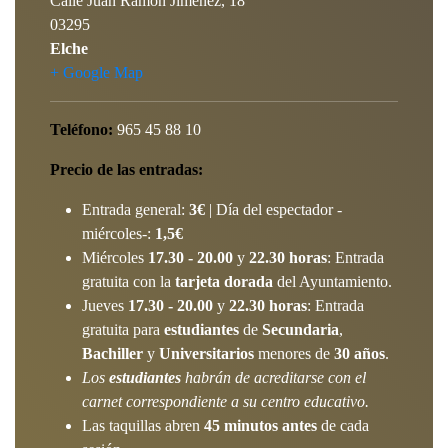
Calle Juan Ramón Jiménez, 18
03295
Elche
+ Google Map
Teléfono:
965 45 88 10
Precio de las entradas:
Entrada general:
3€
| Día del espectador -
miércoles-:
1,5€
Miércoles
17.30 - 20.00
y
22.30 horas
: Entrada
gratuita con la
tarjeta dorada
del Ayuntamiento.
Jueves
17.30 - 20.00
y
22.30 horas
: Entrada
gratuita para
estudiantes
de
Secundaria
,
Bachiller
y
Universitarios
menores de
30 años
.
Los
estudiantes
habrán de acreditarse con el
carnet correspondiente a su centro educativo.
Las taquillas abren
45 minutos antes
de cada