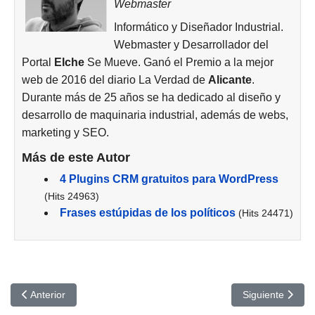
Webmaster
Informático y Diseñador Industrial.
Webmaster y Desarrollador del
Portal
Elche
Se Mueve. Ganó el Premio a la mejor
web de 2016 del diario La Verdad de
Alicante
.
Durante más de 25 años se ha dedicado al diseño y
desarrollo de maquinaria industrial, además de webs,
marketing y SEO.
Más de este Autor
4 Plugins CRM gratuitos para WordPress
(Hits 24963)
Frases estúpidas de los políticos
(Hits 24471)
Artículo anterior: Hosting WordPress Webempresa: Descubre el A
Artículo siguien
Anterior
Siguiente