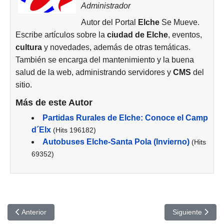
Administrador
Autor del Portal
Elche
Se Mueve.
Escribe artículos sobre la
ciudad de
Elche
, eventos,
cultura
y novedades, además de otras temáticas.
También se encarga del mantenimiento y la buena
salud de la web, administrando servidores y
CMS
del
sitio.
Más de este Autor
Partidas Rurales de Elche: Conoce el Camp
d´Elx
(Hits 196182)
Autobuses Elche-Santa Pola (Invierno)
(Hits
69352)
Artículo anterior: Cuándo es recomendable acudir a un psicólogo
Artículo siguie
Anterior
Siguiente