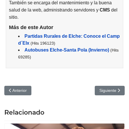
También se encarga del mantenimiento y la buena
salud de la web, administrando servidores y
CMS
del
sitio.
Más de este Autor
Partidas Rurales de Elche: Conoce el Camp
d´Elx
(Hits 196123)
Autobuses Elche-Santa Pola (Invierno)
(Hits
69285)
Artículo anterior: Descubre el Fascinante Mundo de la Numismátic
Artículo siguie
Anterior
Siguiente
Relacionado