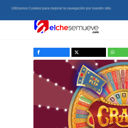
Utilizamos Cookies para mejorar la navegación por nuestro sitio.