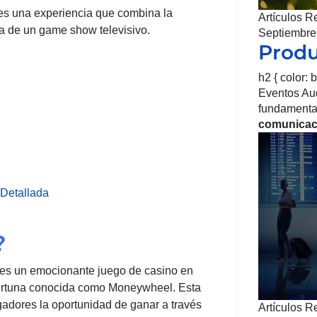
 es una experiencia que combina la
Artículos R
a de un game show televisivo.
Septiembre
Produ
h2 { color: 
Eventos Aud
fundamental
comunicac
Detallada
?
es un emocionante juego de casino en
Fortuna conocida como Moneywheel. Esta
ugadores la oportunidad de ganar a través
Artículos R