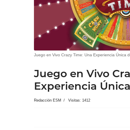
Juego en Vivo Crazy Time: Una Experiencia Única 
Juego en Vivo Cr
Experiencia Única
Redacción ESM
Visitas: 1412