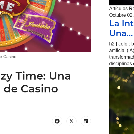
Artículos R
Octubre 02
La Int
Una…
h2 { color: b
artificial 
de Casino
transformad
disciplinas
azy Time: Una
 de Casino