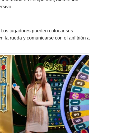
rsivo.
ar. Los jugadores pueden colocar sus
 la rueda y comunicarse con el anfitrión a