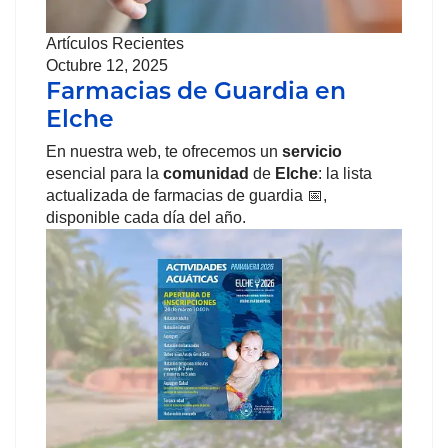
Artículos Recientes
Octubre 12, 2025
Farmacias de Guardia en
Elche
En nuestra web, te ofrecemos un
servicio
esencial para la
comunidad
de
Elche
: la lista
actualizada de farmacias de guardia 📅,
disponible cada día del año.