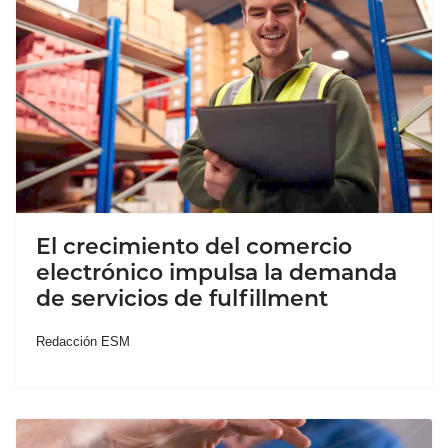
El crecimiento del comercio
electrónico impulsa la demanda
de servicios de fulfillment
Redacción ESM