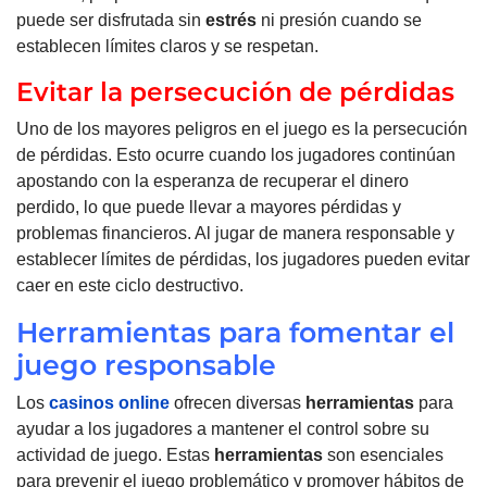
puede ser disfrutada sin
estrés
ni presión cuando se
establecen límites claros y se respetan​.
Evitar la persecución de pérdidas
Uno de los mayores peligros en el juego es la persecución
de pérdidas. Esto ocurre cuando los jugadores continúan
apostando con la esperanza de recuperar el dinero
perdido, lo que puede llevar a mayores pérdidas y
problemas financieros. Al jugar de manera responsable y
establecer límites de pérdidas, los jugadores pueden evitar
caer en este ciclo destructivo​​.
Herramientas para fomentar el
juego responsable
Los
casinos online
ofrecen diversas
herramientas
para
ayudar a los jugadores a mantener el control sobre su
actividad de juego. Estas
herramientas
son esenciales
para prevenir el juego problemático y promover hábitos de