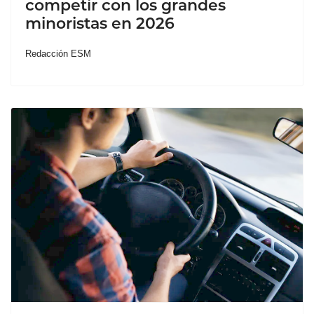
competir con los grandes
minoristas en 2026
Redacción ESM