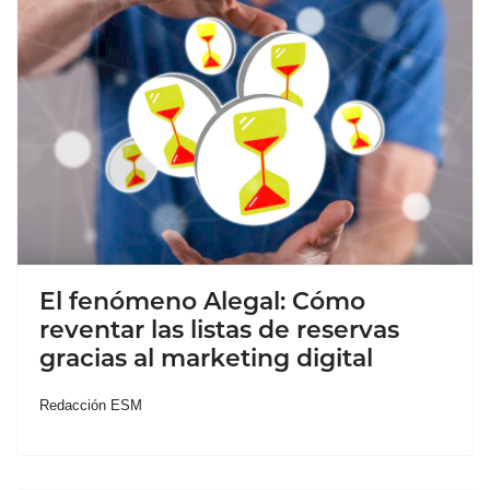
El fenómeno Alegal: Cómo
reventar las listas de reservas
gracias al marketing digital
Redacción ESM