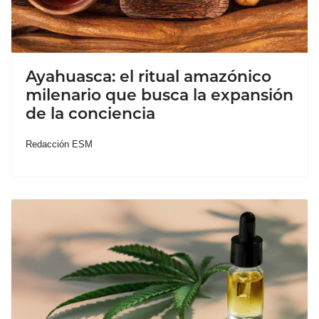
Ayahuasca: el ritual amazónico
milenario que busca la expansión
de la conciencia
Redacción ESM