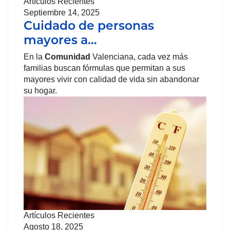
Artículos Recientes
Septiembre 14, 2025
Cuidado de personas
mayores a…
En la
Comunidad
Valenciana, cada vez más
familias buscan fórmulas que permitan a sus
mayores vivir con calidad de vida sin abandonar
su hogar.
Artículos Recientes
Agosto 18, 2025