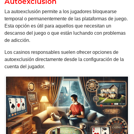
Autoexclusión
La autoexclusión permite a los jugadores bloquearse
temporal o permanentemente de las plataformas de juego.
Esta opción es útil para aquellos que necesitan un
descanso del juego o que están luchando con problemas
de adicción.
Los casinos responsables suelen ofrecer opciones de
autoexclusión directamente desde la configuración de la
cuenta del jugador.