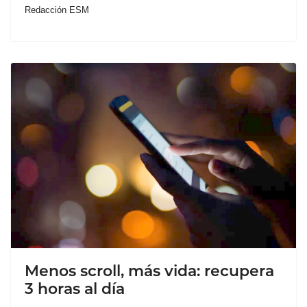
Redacción ESM
Menos scroll, más vida: recupera
3 horas al día