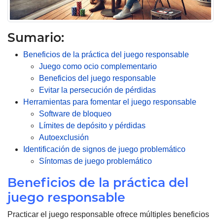
Sumario:
Beneficios de la práctica del juego responsable
Juego como ocio complementario
Beneficios del juego responsable
Evitar la persecución de pérdidas
Herramientas para fomentar el juego responsable
Software de bloqueo
Límites de depósito y pérdidas
Autoexclusión
Identificación de signos de juego problemático
Síntomas de juego problemático
Beneficios de la práctica del
juego responsable
Practicar el juego responsable ofrece múltiples beneficios