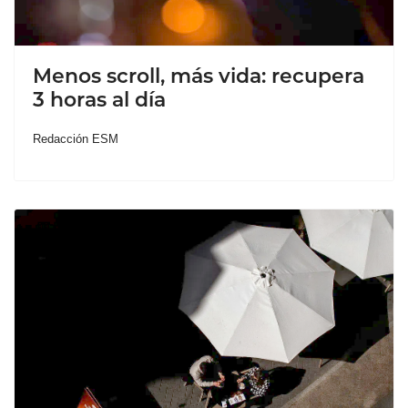
Menos scroll, más vida: recupera
3 horas al día
Redacción ESM