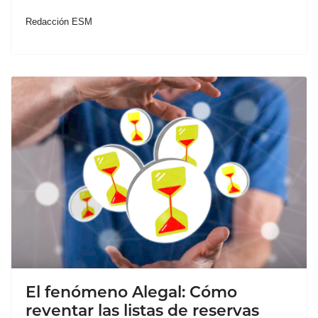
Redacción ESM
El fenómeno Alegal: Cómo
reventar las listas de reservas