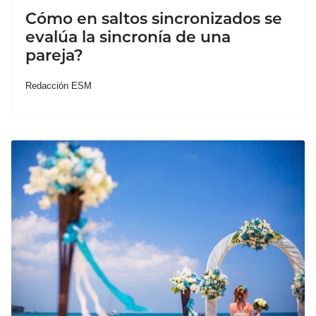
Cómo en saltos sincronizados se
evalúa la sincronía de una
pareja?
Redacción ESM