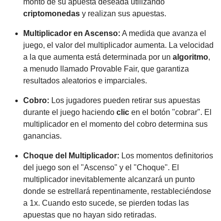
monto de su apuesta deseada utilizando
criptomonedas
y realizan sus apuestas.
Multiplicador en Ascenso:
A medida que avanza el
juego, el valor del multiplicador aumenta. La velocidad
a la que aumenta está determinada por un
algoritmo
,
a menudo llamado Provable Fair, que garantiza
resultados aleatorios e imparciales.
Cobro:
Los jugadores pueden retirar sus apuestas
durante el juego haciendo
clic
en el botón "cobrar". El
multiplicador en el momento del cobro determina sus
ganancias.
Choque del Multiplicador:
Los momentos definitorios
del juego son el "Ascenso" y el "Choque". El
multiplicador inevitablemente alcanzará un punto
donde se estrellará repentinamente, restableciéndose
a 1x. Cuando esto sucede, se pierden todas las
apuestas que no hayan sido retiradas.