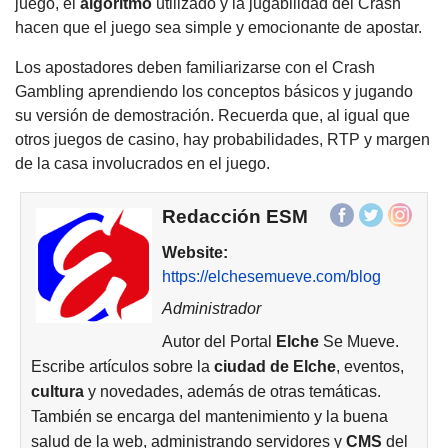
juego, el
algoritmo
utilizado y la jugabilidad del Crash
hacen que el juego sea simple y emocionante de apostar.
Los apostadores deben familiarizarse con el Crash
Gambling aprendiendo los conceptos básicos y jugando
su versión de demostración. Recuerda que, al igual que
otros juegos de casino, hay probabilidades, RTP y margen
de la casa involucrados en el juego.
Redacción ESM
Website:
https://elchesemueve.com/blog
Administrador
Autor del Portal
Elche
Se Mueve.
Escribe artículos sobre la
ciudad de
Elche
, eventos,
cultura
y novedades, además de otras temáticas.
También se encarga del mantenimiento y la buena
salud de la web, administrando servidores y
CMS
del