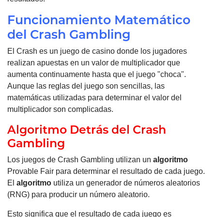
Funcionamiento Matemático
del Crash Gambling
El Crash es un juego de casino donde los jugadores
realizan apuestas en un valor de multiplicador que
aumenta continuamente hasta que el juego "choca".
Aunque las reglas del juego son sencillas, las
matemáticas utilizadas para determinar el valor del
multiplicador son complicadas.
Algoritmo Detrás del Crash
Gambling
Los juegos de Crash Gambling utilizan un
algoritmo
Provable Fair para determinar el resultado de cada juego.
El
algoritmo
utiliza un generador de números aleatorios
(RNG) para producir un número aleatorio.
Esto significa que el resultado de cada juego es