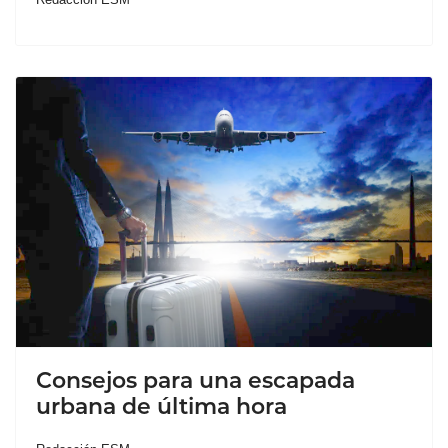
Consejos para una escapada
urbana de última hora