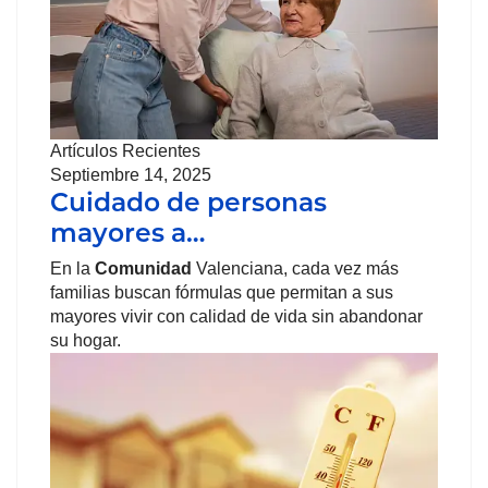
Artículos Recientes
Septiembre 14, 2025
Cuidado de personas
mayores a…
En la
Comunidad
Valenciana, cada vez más
familias buscan fórmulas que permitan a sus
mayores vivir con calidad de vida sin abandonar
su hogar.