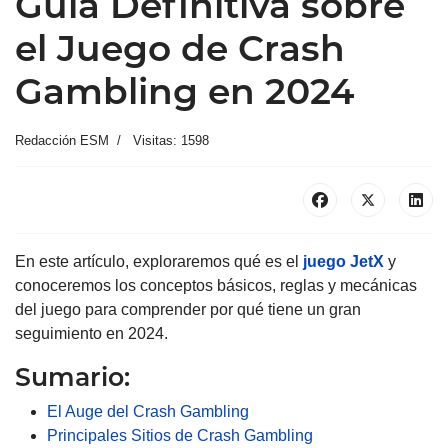
Guía Definitiva sobre
el Juego de Crash
Gambling en 2024
Redacción ESM
Visitas: 1598
En este artículo, exploraremos qué es el
juego JetX
y
conoceremos los conceptos básicos, reglas y mecánicas
del juego para comprender por qué tiene un gran
seguimiento en 2024.
Sumario:
El Auge del Crash Gambling
Principales Sitios de Crash Gambling