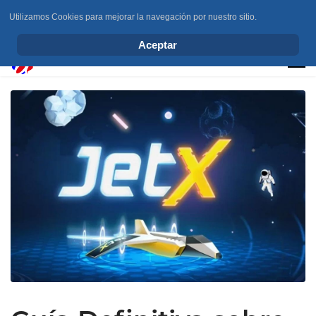
Utilizamos Cookies para mejorar la navegación por nuestro sitio.
info@elchesemueve.com
Aceptar