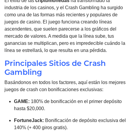
El éxito de las
criptomonedas
ha transformado la
industria de los casinos, y el Crash Gambling ha surgido
como una de las formas más recientes y populares de
juegos de casino. El juego funciona creando líneas
ascendentes, que suelen parecerse a los gráficos del
mercado de valores. A medida que la línea sube, tus
ganancias se multiplican, pero es impredecible cuándo la
línea se estrellará, lo que resulta en una pérdida.
Principales Sitios de Crash
Gambling
Basándonos en todos los factores, aquí están los mejores
juegos de crash con bonificaciones exclusivas:
GAME:
180% de bonificación en el primer depósito
hasta $20,000.
FortuneJack:
Bonificación de depósito exclusiva del
140% (+ 400 giros gratis).