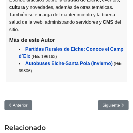
cultura
y novedades, además de otras temáticas.
También se encarga del mantenimiento y la buena
salud de la web, administrando servidores y
CMS
del
sitio.
Más de este Autor
Partidas Rurales de Elche: Conoce el Camp
d´Elx
(Hits 196163)
Autobuses Elche-Santa Pola (Invierno)
(Hits
69306)
Artículo anterior: Turismo de casinos en España: Un nuevo destino
Artículo siguien
Anterior
Siguiente
Relacionado