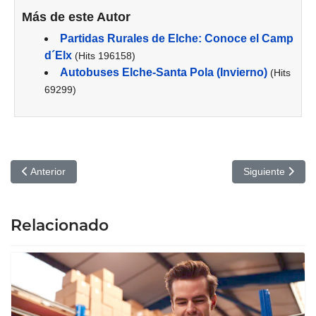
Más de este Autor
Partidas Rurales de Elche: Conoce el Camp
d´Elx
(Hits 196158)
Autobuses Elche-Santa Pola (Invierno)
(Hits
69299)
Artículo anterior: Vicky Bargalló: Tradición y calidad en la fabric
Artículo siguien
Anterior
Siguiente
Relacionado