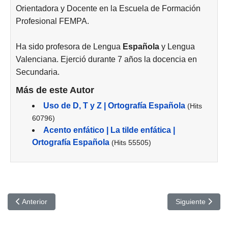
Orientadora y Docente en la Escuela de Formación
Profesional FEMPA.
Ha sido profesora de Lengua
Española
y Lengua
Valenciana. Ejerció durante 7 años la docencia en
Secundaria.
Más de este Autor
Uso de D, T y Z | Ortografía Española
(Hits
60796)
Acento enfático | La tilde enfática |
Ortografía Española
(Hits 55505)
Artículo anterior: Mantenimiento de un ascensor dependiendo de
Artículo siguien
Anterior
Siguiente