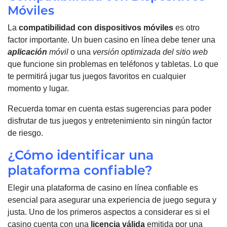
Móviles
La
compatibilidad
con
dispositivos móviles
es otro
factor importante. Un buen casino en línea debe tener una
aplicación
móvil
o una
versión optimizada del sitio web
que funcione sin problemas en teléfonos y tabletas. Lo que
te permitirá jugar tus juegos favoritos en cualquier
momento y lugar.
Recuerda tomar en cuenta estas sugerencias para poder
disfrutar de tus juegos y entretenimiento sin ningún factor
de riesgo.
¿Cómo identificar una
plataforma confiable?
Elegir una plataforma de casino en línea confiable es
esencial para asegurar una experiencia de juego segura y
justa. Uno de los primeros aspectos a considerar es si el
casino cuenta con una
licencia válida
emitida por una