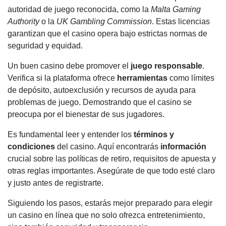
autoridad de juego reconocida, como la
Malta Gaming
Authority
o la
UK Gambling Commission
. Estas licencias
garantizan que el casino opera bajo estrictas normas de
seguridad y equidad.
Un buen casino debe promover el
juego responsable
.
Verifica si la plataforma ofrece
herramientas
como límites
de depósito, autoexclusión y recursos de ayuda para
problemas de juego. Demostrando que el casino se
preocupa por el bienestar de sus jugadores.
Es fundamental leer y entender los
términos y
condiciones
del casino. Aquí encontrarás
información
crucial sobre las políticas de retiro, requisitos de apuesta y
otras reglas importantes. Asegúrate de que todo esté claro
y justo antes de registrarte.
Siguiendo los pasos, estarás mejor preparado para elegir
un casino en línea que no solo ofrezca entretenimiento,