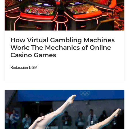
How Virtual Gambling Machines
Work: The Mechanics of Online
Casino Games
Redacción ESM