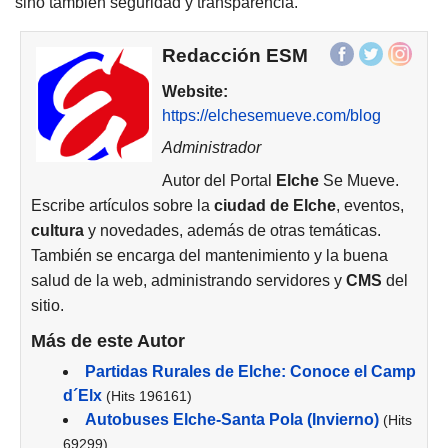
sino también seguridad y transparencia.
Redacción ESM
Website:
https://elchesemueve.com/blog
Administrador
Autor del Portal
Elche
Se Mueve.
Escribe artículos sobre la
ciudad de
Elche
, eventos,
cultura
y novedades, además de otras temáticas.
También se encarga del mantenimiento y la buena
salud de la web, administrando servidores y
CMS
del
sitio.
Más de este Autor
Partidas Rurales de Elche: Conoce el Camp
d´Elx
(Hits 196161)
Autobuses Elche-Santa Pola (Invierno)
(Hits
69299)