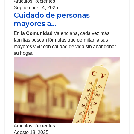
Artículos Recientes
Septiembre 14, 2025
Cuidado de personas
mayores a…
En la
Comunidad
Valenciana, cada vez más
familias buscan fórmulas que permitan a sus
mayores vivir con calidad de vida sin abandonar
su hogar.
Artículos Recientes
Agosto 18, 2025