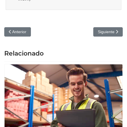
Artículo anterior: Casino Móvil: La Revolución del Juego en tu Bols
Artículo siguien
Anterior
Siguiente
Relacionado