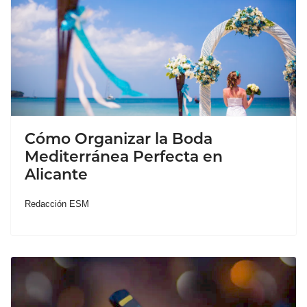
Cómo Organizar la Boda
Mediterránea Perfecta en
Alicante
Redacción ESM