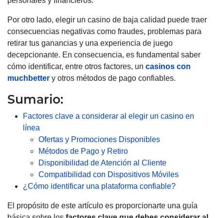
personales y financieros.
Por otro lado, elegir un casino de baja calidad puede traer
consecuencias negativas como fraudes, problemas para
retirar tus ganancias y una experiencia de juego
decepcionante. En consecuencia, es fundamental saber
cómo identificar, entre otros factores, un
casinos con
muchbetter
y otros métodos de pago confiables.
Sumario:
Factores clave a considerar al elegir un casino en
línea
Ofertas y Promociones Disponibles
Métodos de Pago y Retiro
Disponibilidad de Atención al Cliente
Compatibilidad con Dispositivos Móviles
¿Cómo identificar una plataforma confiable?
El propósito de este artículo es proporcionarte una guía
básica sobre los
factores clave que debes considerar al