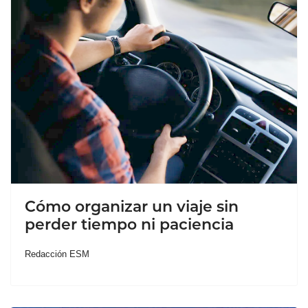
Cómo organizar un viaje sin
perder tiempo ni paciencia
Redacción ESM