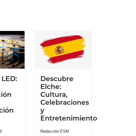
e LED:
Descubre
Elche:
ión
Cultura,
Celebraciones
ción
y
Entretenimiento
M
Redacción ESM