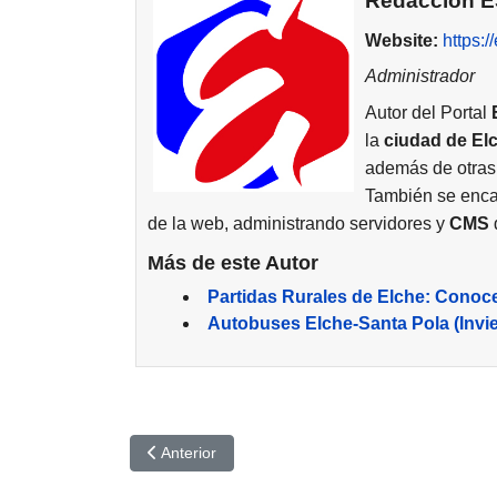
Redacción 
Website:
https:
Administrador
Autor del Portal
la
ciudad de
El
además de otras
También se enca
de la web, administrando servidores y
CMS
d
Más de este Autor
Partidas Rurales de Elche: Conoc
Autobuses Elche-Santa Pola (Invi
Artículo anterior: ¿Qué es el Gobierno de Datos
Anterior