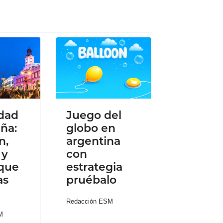
dad
Juego del
ña:
globo en
n,
argentina
 y
con
 que
estrategia
as
pruébalo
Redacción ESM
M