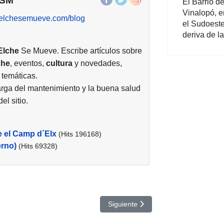
ESM
El Barrio d
Vinalopó, en
//elchesemueve.com/blog
el Sudoest
deriva de l
Elche
Se Mueve. Escribe artículos sobre
che
, eventos,
cultura
y novedades,
 temáticas.
rga del mantenimiento y la buena salud
el sitio.
e el Camp d´Elx
(Hits 196168)
erno)
(Hits 69328)
 o Data Governance?
Artículo siguiente: La Evolución del
Siguiente