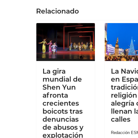
Relacionado
La gira
La Navi
mundial de
en Espa
Shen Yun
tradició
afronta
religión
crecientes
alegría
boicots tras
llenan l
denuncias
calles
de abusos y
Redacción ES
explotación