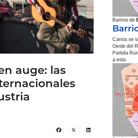
Barrios de
Barri
Carrús se si
Oeste del R
Partida Rur
a esta.
en auge: las
ternacionales
ustria