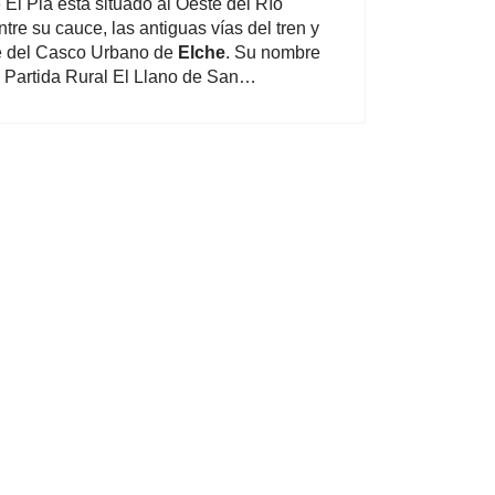
e El Pla está situado al Oeste del Río
tre su cauce, las antiguas vías del tren y
e del Casco Urbano de
Elche
. Su nombre
a Partida Rural El Llano de San…
 Juego Online en Chile: Última Década | Pin-Up Casino