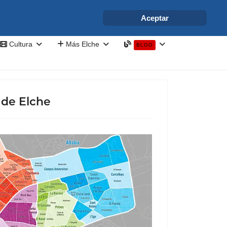
info@elchesemueve.com
Aceptar
Cultura
Más Elche
BLOG
 de Elche