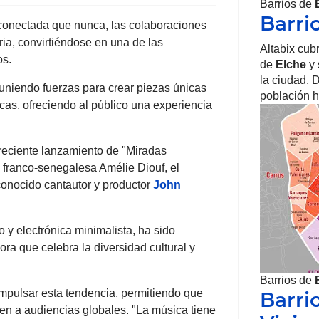
Barrios de
Barri
conectada que nunca, las colaboraciones
ria, convirtiéndose en una de las
Altabix cub
os.
de
Elche
y 
la ciudad. 
 uniendo fuerzas para crear piezas únicas
población 
icas, ofreciendo al público una experiencia
 reciente lanzamiento de "Miradas
e franco-senegalesa Amélie Diouf, el
conocido cantautor y productor
John
 y electrónica minimalista, ha sido
ra que celebra la diversidad cultural y
Barrios de
impulsar esta tendencia, permitiendo que
Barri
uen a audiencias globales. "La música tiene