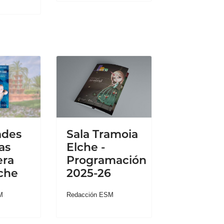
ades
Sala Tramoia
as
Elche -
era
Programación
che
2025-26
M
Redacción ESM