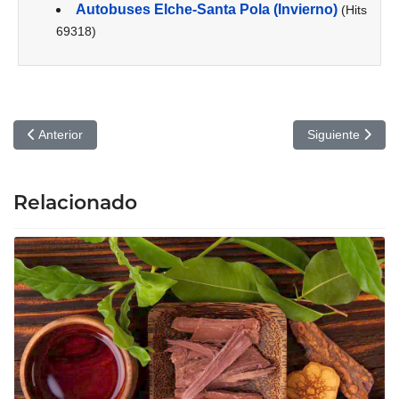
Autobuses Elche-Santa Pola (Invierno)
(Hits
69318)
Artículo anterior: Descubriendo el encanto eterno de Venecia: Un
Artículo siguie
Anterior
Siguiente
Relacionado