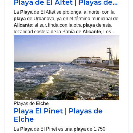
Playa de El Altet | Playas de…
La
Playa
de El Altet se prolonga, al norte, con la
playa
de Urbanova, ya en el término municipal de
Alicante
; al sur, linda con la otra
playa
de esta
localidad costera de la Bahía de
Alicante
, Los…
Playas de
Elche
Playa El Pinet | Playas de
Elche
La
Playa
de El Pinet es una
playa
de 1.750