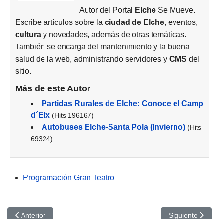
Autor del Portal
Elche
Se Mueve.
Escribe artículos sobre la
ciudad de
Elche
, eventos,
cultura
y novedades, además de otras temáticas.
También se encarga del mantenimiento y la buena
salud de la web, administrando servidores y
CMS
del
sitio.
Más de este Autor
Partidas Rurales de Elche: Conoce el Camp
d´Elx
(Hits 196167)
Autobuses Elche-Santa Pola (Invierno)
(Hits
69324)
Programación Gran Teatro
Artículo anterior: The Best of Soul, Gran Teatro de Elche
Artículo siguien
Anterior
Siguiente