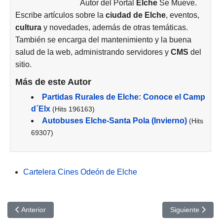
Autor del Portal
Elche
Se Mueve.
Escribe artículos sobre la
ciudad de
Elche
, eventos,
cultura
y novedades, además de otras temáticas.
También se encarga del mantenimiento y la buena
salud de la web, administrando servidores y
CMS
del
sitio.
Más de este Autor
Partidas Rurales de Elche: Conoce el Camp
d´Elx
(Hits 196163)
Autobuses Elche-Santa Pola (Invierno)
(Hits
69307)
Cartelera Cines Odeón de Elche
Artículo anterior: Volveréis: Cines Odeón Elche
Artículo siguie
Anterior
Siguiente